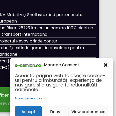
KV Mobility și Shell își extind parteneriatul
uropean
lue River: 26.123 km cu un camion 100% electric
n transport internațional
roiectul Revoy prinde contur
ailun își extinde gama de anvelope pentru
amioane
ars Ljungström a fost numit director general
Manage Consent
CFO) pentru cellcentric
Această pagină web folosește cookie-
uri pentru a îmbunătăți experiența de
navigare și a asigura funcționalițăți
adiționale.
fidentialitate
Despre noi
Manage services
ed By
SpiceThemes
Accept
Deny
View preferences