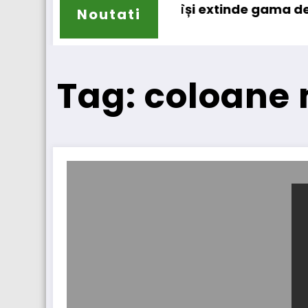
Sailun își extinde gama de anvelope p
Noutati
Tag: coloane 