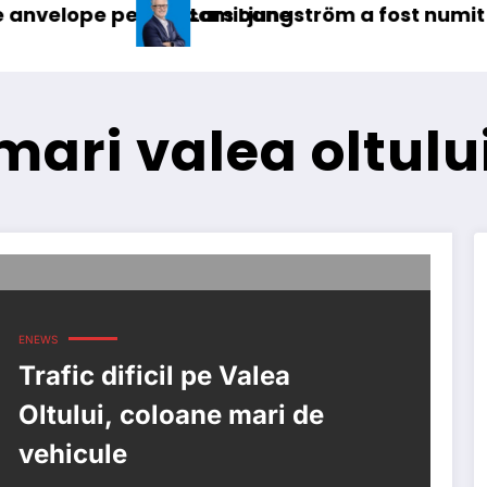
entru camioane
Lars Ljungström a fost numit director gene
mari valea oltulu
ENEWS
Trafic dificil pe Valea
Oltului, coloane mari de
vehicule