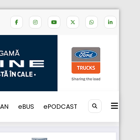
Home
coloane mari valea oltului
VAN
eBUS
ePODCAST