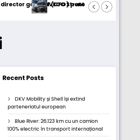
ral (CFO) pentru cellcentric
IVECO Strator se întoarce
BursaTransp
i
Recent Posts
DKV Mobility și Shell își extind
parteneriatul european
Blue River: 26.123 km cu un camion
100% electric în transport internațional