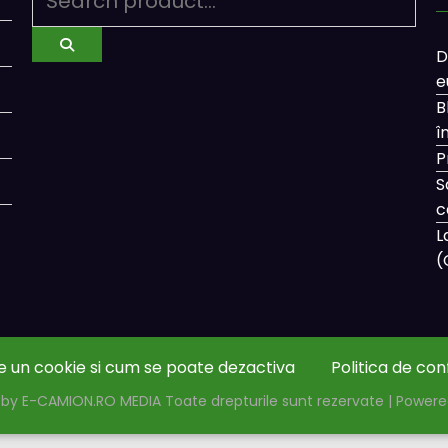
D
e
B
î
P
S
c
L
(
e un cookie si cum se poate dezactiva
Politica de con
by E-CAMION.RO MEDIA Toate drepturile sunt rezervate | Power