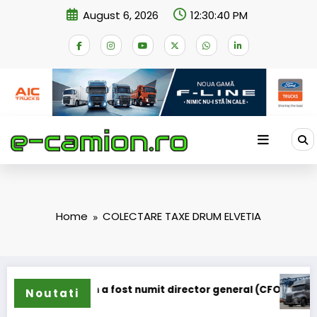
Skip
August 6, 2026
12:30:40 PM
to
content
Home
COLECTARE TAXE DRUM ELVETIA
s Ljungström a fost numit director general (CFO) pentru cellc
IVECO 
Noutati