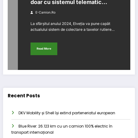
doar cu sistemul telematic
SET/EETS
E-Camion.ro
La sfârșitul anului 2024, Elveția va pune capăt
actualului sistem de colectare a taxelor rutiere…
Read More
Recent Posts
DKV Mobility și Shell își extind parteneriatul european
Blue River: 26.123 km cu un camion 100% electric în
transport internațional