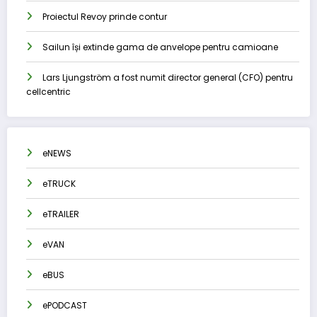
Proiectul Revoy prinde contur
Sailun își extinde gama de anvelope pentru camioane
Lars Ljungström a fost numit director general (CFO) pentru
cellcentric
eNEWS
eTRUCK
eTRAILER
eVAN
eBUS
ePODCAST