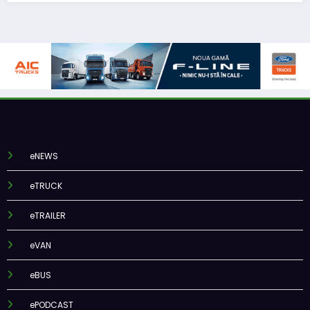
eNEWS
eTRUCK
eTRAILER
eVAN
eBUS
ePODCAST