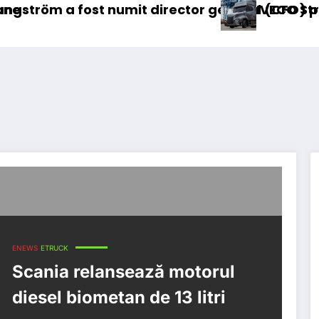
mit director general (CFO) pentru cellcentric
IVECO Strator se întoarce
ENEWS
ETRUCK
Scania relansează motorul
diesel biometan de 13 litri