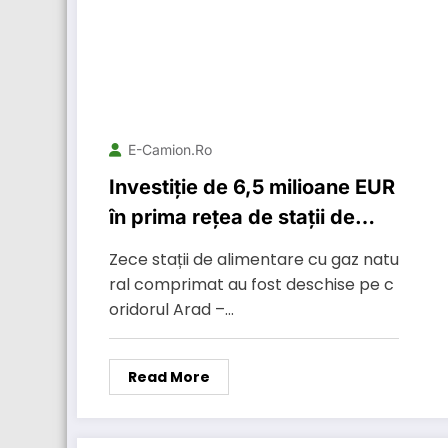
E-Camion.ro
Investiție de 6,5 milioane EUR
în prima rețea de stații de
alimentare a vehiculelor cu
Zece stații de alimentare cu gaz natu
gaz natural comprimat, din
ral comprimat au fost deschise pe c
România
oridorul Arad –…
Read More