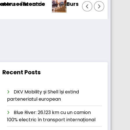
BursaTransport/123cargo introduce o nouă
Recent Posts
DKV Mobility și Shell își extind
parteneriatul european
Blue River: 26.123 km cu un camion
100% electric în transport internațional