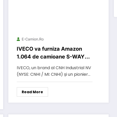
E-Camion.ro
IVECO va furniza Amazon
1.064 de camioane S-WAY
alimentate cu gaz pentru a
IVECO, un brand al CNH Industrial NV
sprijini operațiunile europene
(NYSE: CNHI / MI: CNHI) și un pionier…
Read More