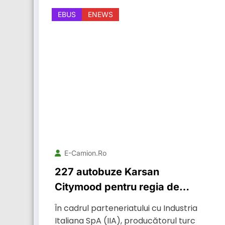
EBUS
ENEWS
E-Camion.ro
227 autobuze Karsan
Citymood pentru regia de
transport în comun din Roma
În cadrul parteneriatului cu Industria
Italiana SpA (IIA), producătorul turc