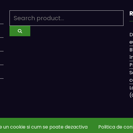
R
D
e
B
î
P
S
c
L
(
e un cookie si cum se poate dezactiva
Politica de con