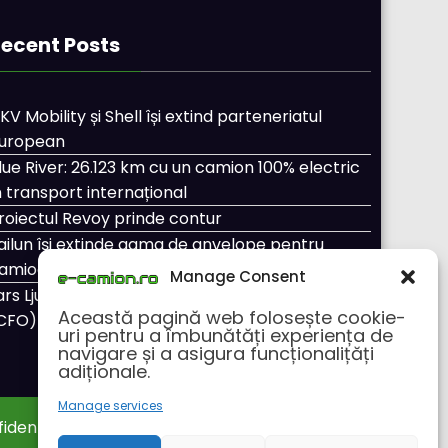
ecent Posts
KV Mobility și Shell își extind parteneriatul
uropean
lue River: 26.123 km cu un camion 100% electric
n transport internațional
roiectul Revoy prinde contur
ailun își extinde gama de anvelope pentru
amioane
Manage Consent
ars Ljungström a fost numit director general
Această pagină web folosește cookie-
CFO) pentru cellcentric
uri pentru a îmbunătăți experiența de
navigare și a asigura funcționalițăți
adiționale.
Manage services
fidentialitate
Despre noi