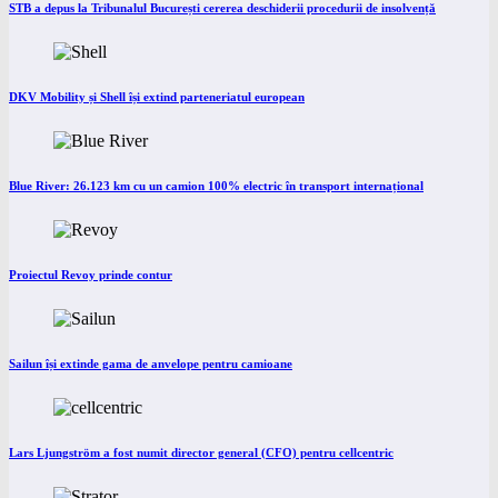
STB a depus la Tribunalul București cererea deschiderii procedurii de insolvență
DKV Mobility și Shell își extind parteneriatul european
Blue River: 26.123 km cu un camion 100% electric în transport internațional
Proiectul Revoy prinde contur
Sailun își extinde gama de anvelope pentru camioane
Lars Ljungström a fost numit director general (CFO) pentru cellcentric