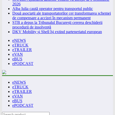
2026
Alba Iulia caută operator pentru transportul public
Două asociații ale transportatorilor cer transformarea schemei
de compensare a accizei în mecanism permanent
STB a depus la Tribunalul București cererea deschiderii
procedurii de insolvență
DKV Mobility și Shell își extind parteneriatul european
eNEWS
eTRUCK
eTRAILER
eVAN
eBUS
ePODCAST
eNEWS
eTRUCK
eTRAILER
eVAN
eBUS
ePODCAST