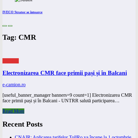
IVECO Strator se întoarce
Tag: CMR
eNEWS
Electronizarea CMR face primii pași și în Balcani
e-camion.ro
[useful_banner_manager banners=9 count=1] Electronizarea CMR
face primii pași și în Balcani - UNTRR salută participarea…
Read More
Recent Posts
CNAIR: Aplicarea tarifelor TollRo va începe la 1 octombrie