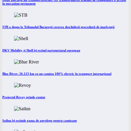
Două asociații ale transportatorilor cer transformarea schemei de compensare a accizei
în mecanism permanent
STB a depus la Tribunalul București cererea deschiderii procedurii de insolvență
DKV Mobility și Shell își extind parteneriatul european
Blue River: 26.123 km cu un camion 100% electric în transport internațional
Proiectul Revoy prinde contur
Sailun își extinde gama de anvelope pentru camioane