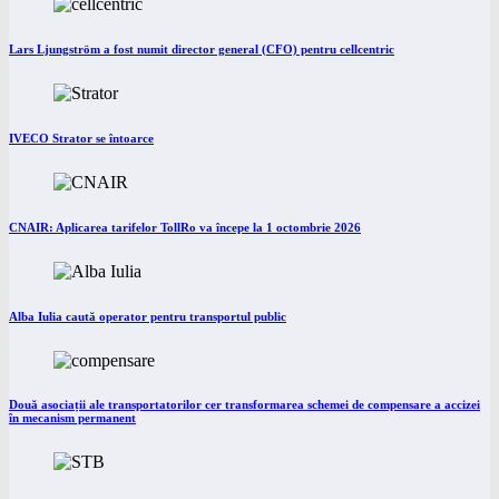
Lars Ljungström a fost numit director general (CFO) pentru cellcentric
IVECO Strator se întoarce
CNAIR: Aplicarea tarifelor TollRo va începe la 1 octombrie 2026
Alba Iulia caută operator pentru transportul public
Două asociații ale transportatorilor cer transformarea schemei de compensare a accizei
în mecanism permanent