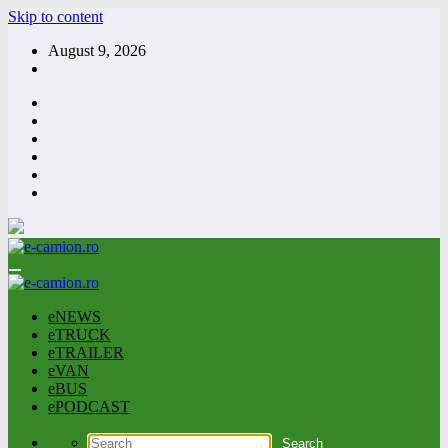
Skip to content
August 9, 2026
eNEWS
eTRUCK
eTRAILER
eVAN
eBUS
ePODCAST