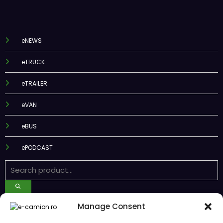
eNEWS
eTRUCK
eTRAILER
eVAN
eBUS
ePODCAST
Recent Posts
Manage Consent