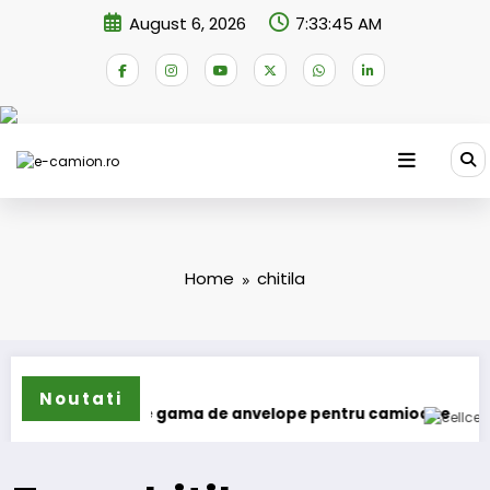
Skip
August 6, 2026
7:33:45 AM
to
content
Home
chitila
Noutati
lun își extinde gama de anvelope pentru camioane
Lars Lj