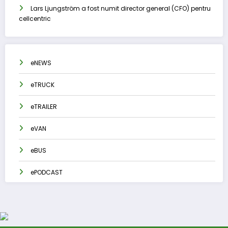
Lars Ljungström a fost numit director general (CFO) pentru
cellcentric
eNEWS
eTRUCK
eTRAILER
eVAN
eBUS
ePODCAST