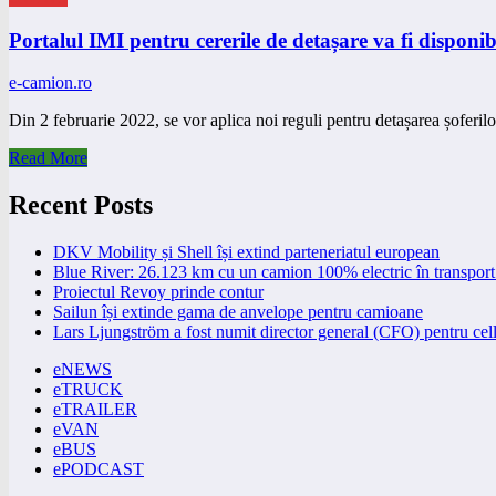
Portalul IMI pentru cererile de detașare va fi disponib
e-camion.ro
Din 2 februarie 2022, se vor aplica noi reguli pentru detașarea șoferil
Read More
Recent Posts
DKV Mobility și Shell își extind parteneriatul european
Blue River: 26.123 km cu un camion 100% electric în transport 
Proiectul Revoy prinde contur
Sailun își extinde gama de anvelope pentru camioane
Lars Ljungström a fost numit director general (CFO) pentru cell
eNEWS
eTRUCK
eTRAILER
eVAN
eBUS
ePODCAST