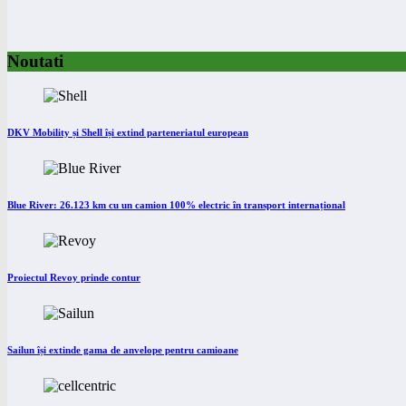
Noutati
DKV Mobility și Shell își extind parteneriatul european
Blue River: 26.123 km cu un camion 100% electric în transport internațional
Proiectul Revoy prinde contur
Sailun își extinde gama de anvelope pentru camioane