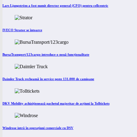
Lars Ljungström a fost numit director general (CFO) pentru cellcentric
IVECO Strator se întoarce
BursaTransport/123cargo introduce o nouă funcționalitate
Daimler Truck recheamă în service peste 131.000 de camioane
DKV Mobility achiziționează pachetul majoritar de acțiuni la Tolltickets
Windrose intră în operațiuni comerciale cu DSV