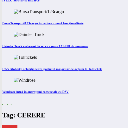
IVECO Strator se întoarce
BursaTransport/123cargo introduce o nouă funcționalitate
Daimler Truck recheamă în service peste 131.000 de camioane
DKV Mobility achiziționează pachetul majoritar de acțiuni la Tolltickets
Windrose intră în operațiuni comerciale cu DSV
Tag: CERERE
eNEWS