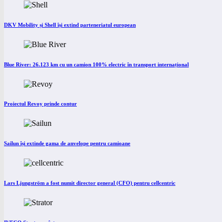
DKV Mobility și Shell își extind parteneriatul european
Blue River: 26.123 km cu un camion 100% electric în transport internațional
Proiectul Revoy prinde contur
Sailun își extinde gama de anvelope pentru camioane
Lars Ljungström a fost numit director general (CFO) pentru cellcentric