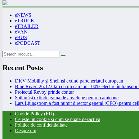
eNEWS
eTRUCK
eTRAILER
eVAN
eBUS
ePODCAST
Recent Posts
DKV Mobility și Shell își extind parteneriatul european
Blue River: 26.123 km cu un camion 100% electric în transport 
Proiectul Revoy prinde contur
Sailun își extinde gama de anvelope pentru camioane
Lars Ljungström a fost numit director general (CFO) pentru cell
Cookie Policy (EU)
Ce este un cookie si cum se poate dezactiva
Politica de confidentialitate
Despre noi