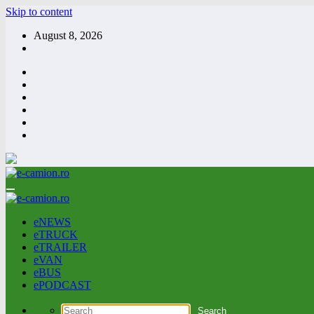
Skip to content
August 8, 2026
eNEWS
eTRUCK
eTRAILER
eVAN
eBUS
ePODCAST