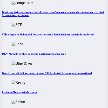
Două asociații ale transportatorilor cer transformarea schemei de compensare a accizei
în mecanism permanent
STB a depus la Tribunalul București cererea deschiderii procedurii de insolvență
DKV Mobility și Shell își extind parteneriatul european
Blue River: 26.123 km cu un camion 100% electric în transport internațional
Proiectul Revoy prinde contur