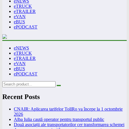
eNEWS
eTRUCK
eTRAILER
eVAN
eBUS
ePODCAST
eNEWS
eTRUCK
eTRAILER
eVAN
eBUS
ePODCAST
Recent Posts
CNAIR: Aplicarea tarifelor TollRo va începe la 1 octombrie
2026
Alba Iulia caută operator pentru transportul public
Două asociații ale transportatorilor cer transformarea schemei