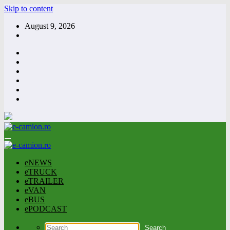
Skip to content
August 9, 2026
eNEWS
eTRUCK
eTRAILER
eVAN
eBUS
ePODCAST