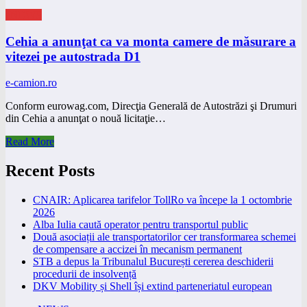
eNEWS
Cehia a anunţat ca va monta camere de măsurare a
vitezei pe autostrada D1
e-camion.ro
Conform eurowag.com, Direcţia Generală de Autostrăzi şi Drumuri
din Cehia a anunţat o nouă licitaţie…
Read More
Recent Posts
CNAIR: Aplicarea tarifelor TollRo va începe la 1 octombrie
2026
Alba Iulia caută operator pentru transportul public
Două asociații ale transportatorilor cer transformarea schemei
de compensare a accizei în mecanism permanent
STB a depus la Tribunalul București cererea deschiderii
procedurii de insolvență
DKV Mobility și Shell își extind parteneriatul european