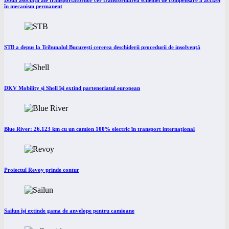
Două asociații ale transportatorilor cer transformarea schemei de compensare a accizei
în mecanism permanent
STB a depus la Tribunalul București cererea deschiderii procedurii de insolvență
DKV Mobility și Shell își extind parteneriatul european
Blue River: 26.123 km cu un camion 100% electric în transport internațional
Proiectul Revoy prinde contur
Sailun își extinde gama de anvelope pentru camioane