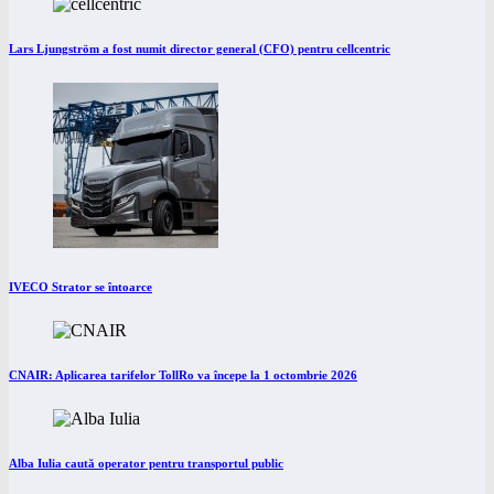
Lars Ljungström a fost numit director general (CFO) pentru cellcentric
IVECO Strator se întoarce
CNAIR: Aplicarea tarifelor TollRo va începe la 1 octombrie 2026
Alba Iulia caută operator pentru transportul public