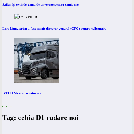
Sailun își extinde gama de anvelope pentru camioane
Lars Ljungström a fost numit director general (CFO) pentru cellcentric
IVECO Strator se întoarce
Tag: cehia D1 radare noi