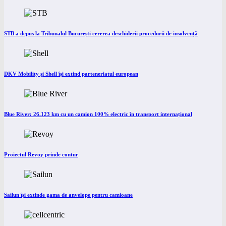
STB a depus la Tribunalul București cererea deschiderii procedurii de insolvență
DKV Mobility și Shell își extind parteneriatul european
Blue River: 26.123 km cu un camion 100% electric în transport internațional
Proiectul Revoy prinde contur
Sailun își extinde gama de anvelope pentru camioane