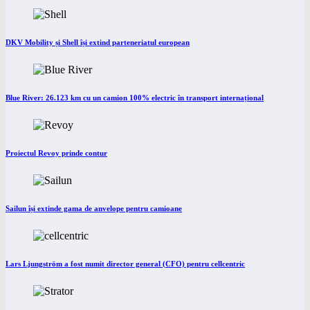
DKV Mobility și Shell își extind parteneriatul european
Blue River: 26.123 km cu un camion 100% electric în transport internațional
Proiectul Revoy prinde contur
Sailun își extinde gama de anvelope pentru camioane
Lars Ljungström a fost numit director general (CFO) pentru cellcentric