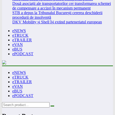
Două asociații ale transportatorilor cer transformarea schemei
de compensare a accizei în mecanism permanent
STB a depus la Tribunalul București cererea deschiderii
procedurii de insolvență
DKV Mobility și Shell își extind parteneriatul european
eNEWS
eTRUCK
eTRAILER
eVAN
eBUS
ePODCAST
eNEWS
eTRUCK
eTRAILER
eVAN
eBUS
ePODCAST