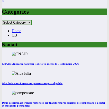
×
Categories
Categories
Home
CB
Noutati
CNAIR: Aplicarea tarifelor TollRo va începe la 1 octombrie 2026
Alba Iulia caută operator pentru transportul public
Două asociații ale transportatorilor cer transformarea schemei de compensare a accizei
în mecanism permanent