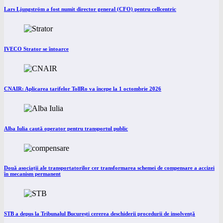
Lars Ljungström a fost numit director general (CFO) pentru cellcentric
IVECO Strator se întoarce
CNAIR: Aplicarea tarifelor TollRo va începe la 1 octombrie 2026
Alba Iulia caută operator pentru transportul public
Două asociații ale transportatorilor cer transformarea schemei de compensare a accizei
în mecanism permanent
STB a depus la Tribunalul București cererea deschiderii procedurii de insolvență