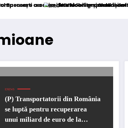
a accizei în mecanism permanent
rerea deschiderii procedurii de insolvență
DKV Mobility și Shell își extind partener
amioane
ENEWS
(P) Transportatorii din România
se luptă pentru recuperarea
unui miliard de euro de la