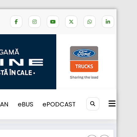
Home
cartelcamioane
VAN
eBUS
ePODCAST