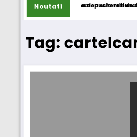
lor cer transformarea schemei de compensare 
STB a depus la Tribunalul București ce
Noutati
Tag: cartelc