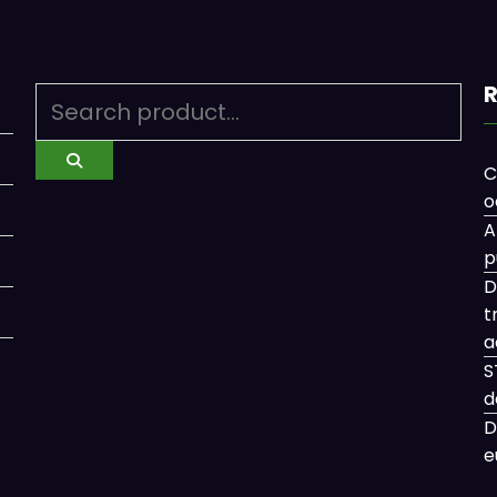
R
C
o
A
p
D
t
a
S
d
D
e