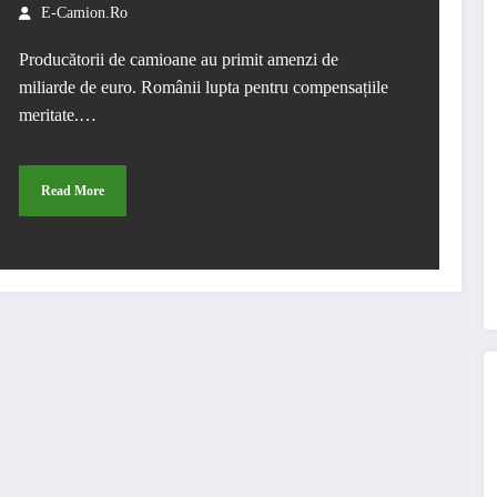
producătorii de camioane de
E-Camion.ro
mediu și mare tonaj. Înscrierile
Producătorii de camioane au primit amenzi de
pentru participare sunt gratuite
miliarde de euro. Românii lupta pentru compensațiile
meritate.…
și se fac până la sfârșitul lunii
Iulie.
Read More