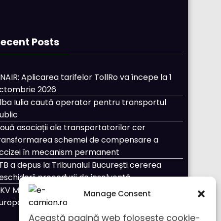
ecent Posts
NAIR: Aplicarea tarifelor TollRo va începe la 1
ctombrie 2026
lba Iulia caută operator pentru transportul
ublic
ouă asociații ale transportatorilor cer
ransformarea schemei de compensare a
ccizei în mecanism permanent
TB a depus la Tribunalul București cererea
eschiderii procedurii de insolvență
KV Mobility și Shell își extind parteneriatul
Manage Consent
uropean
Această pagină web folosește cookie-