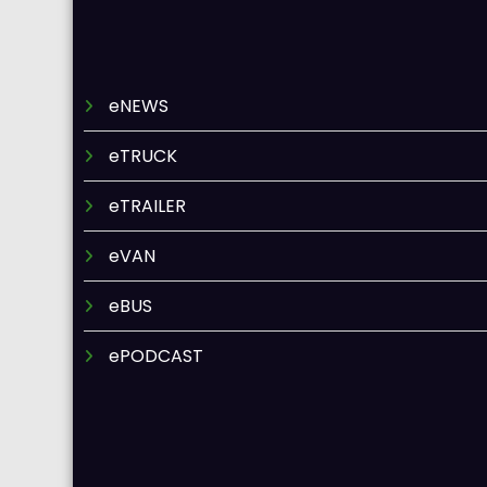
eNEWS
eTRUCK
eTRAILER
eVAN
eBUS
ePODCAST