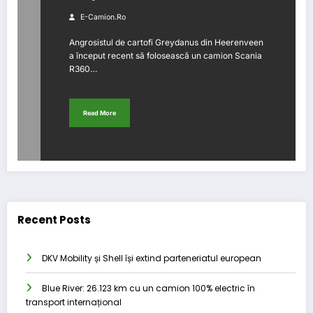
E-Camion.ro
Angrosistul de cartofi Greydanus din Heerenveen
a început recent să folosească un camion Scania
R360…
Read More
Recent Posts
DKV Mobility și Shell își extind parteneriatul european
Blue River: 26.123 km cu un camion 100% electric în
transport internațional