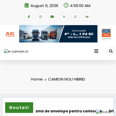
Skip
August 6, 2026
4:56:00 AM
to
content
Home
CAMION NOU HIBRID
Noutati
un își extinde gama de anvelope pentru camioane
IVECO St