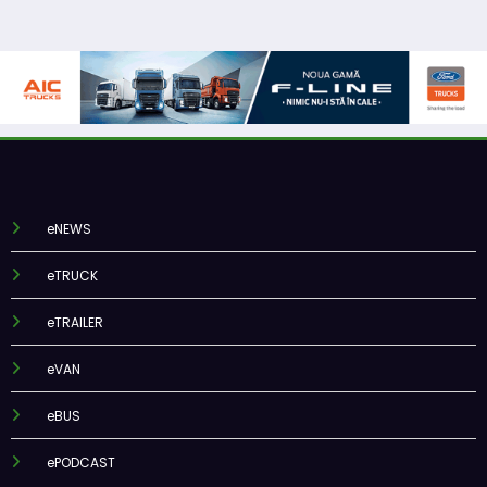
eNEWS
eTRUCK
eTRAILER
eVAN
eBUS
ePODCAST