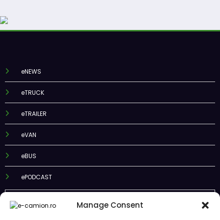
eNEWS
eTRUCK
eTRAILER
eVAN
eBUS
ePODCAST
Manage Consent