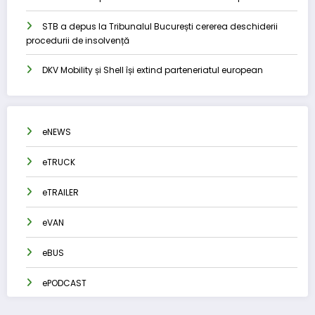
STB a depus la Tribunalul București cererea deschiderii
procedurii de insolvență
DKV Mobility și Shell își extind parteneriatul european
eNEWS
eTRUCK
eTRAILER
eVAN
eBUS
ePODCAST