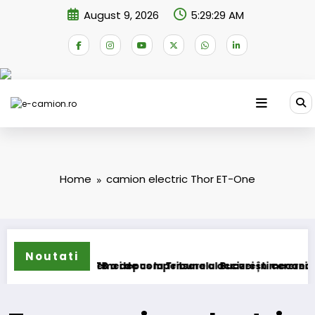
Skip
August 9, 2026
5:29:29 AM
to
content
Home
camion electric Thor ET-One
Noutati
ansformarea schemei de compensare a accizei în mecanism pe
STB a depus la Tribunalul București cererea deschi