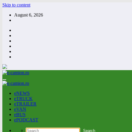
Skip to content
August 6, 2026
eNEWS
eTRUCK
eTRAILER
eVAN
eBUS
ePODCAST