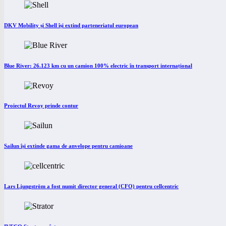
DKV Mobility și Shell își extind parteneriatul european
Blue River: 26.123 km cu un camion 100% electric în transport internațional
Proiectul Revoy prinde contur
Sailun își extinde gama de anvelope pentru camioane
Lars Ljungström a fost numit director general (CFO) pentru cellcentric