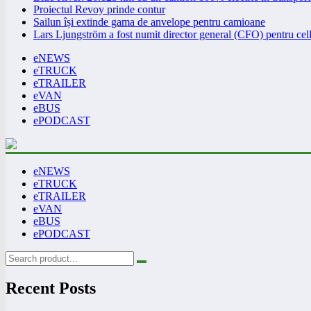
Proiectul Revoy prinde contur
Sailun își extinde gama de anvelope pentru camioane
Lars Ljungström a fost numit director general (CFO) pentru cell
eNEWS
eTRUCK
eTRAILER
eVAN
eBUS
ePODCAST
eNEWS
eTRUCK
eTRAILER
eVAN
eBUS
ePODCAST
Recent Posts