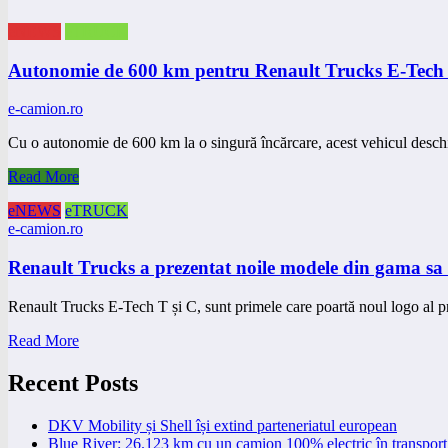
eNEWS
eTRUCK
Autonomie de 600 km pentru Renault Trucks E-Tech 
e-camion.ro
Cu o autonomie de 600 km la o singură încărcare, acest vehicul desc
Read More
eNEWS
eTRUCK
e-camion.ro
Renault Trucks a prezentat noile modele din gama sa 
Renault Trucks E-Tech T și C, sunt primele care poartă noul logo al 
Read More
Recent Posts
DKV Mobility și Shell își extind parteneriatul european
Blue River: 26.123 km cu un camion 100% electric în transport 