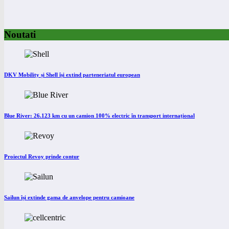
Noutati
DKV Mobility și Shell își extind parteneriatul european
Blue River: 26.123 km cu un camion 100% electric în transport internațional
Proiectul Revoy prinde contur
Sailun își extinde gama de anvelope pentru camioane