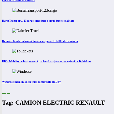
IVECO Strator se întoarce
BursaTransport/123cargo introduce o nouă funcționalitate
Daimler Truck recheamă în service peste 131.000 de camioane
DKV Mobility achiziționează pachetul majoritar de acțiuni la Tolltickets
Windrose intră în operațiuni comerciale cu DSV
Tag: CAMION ELECTRIC RENAULT