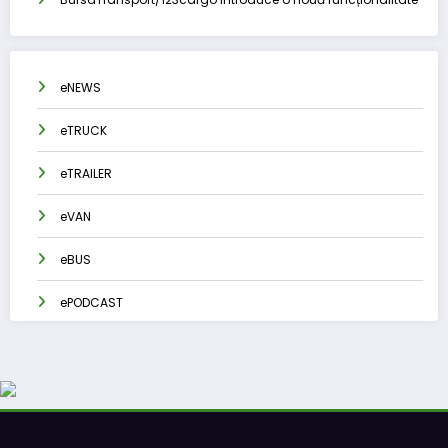
eNEWS
eTRUCK
eTRAILER
eVAN
eBUS
ePODCAST