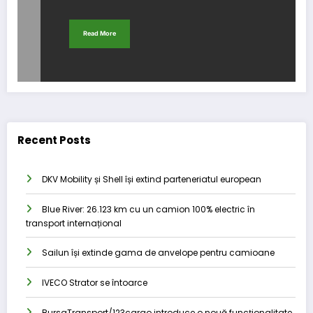
Read More
Recent Posts
DKV Mobility și Shell își extind parteneriatul european
Blue River: 26.123 km cu un camion 100% electric în
transport internațional
Sailun își extinde gama de anvelope pentru camioane
IVECO Strator se întoarce
BursaTransport/123cargo introduce o nouă funcționalitate