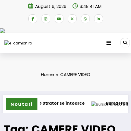
Skip
August 6, 2026
3:48:41 AM
to
content
Home
CAMERE VIDEO
oane
IVECO Strator se întoarce
BursaTransport/1
Noutati
Tag: CAMERE VIDEO