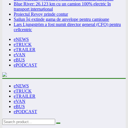
Blue River: 26.123 km cu un camion 100% electric în
transport internațional
Proiectul Revoy prinde contur
Sailun își extinde gama de anvelope pentru camioane
Lars Ljungström a fost numit director general (CFO) pentru
cellcentric
eNEWS
eTRUCK
eTRAILER
eVAN
eBUS
ePODCAST
eNEWS
eTRUCK
eTRAILER
eVAN
eBUS
ePODCAST