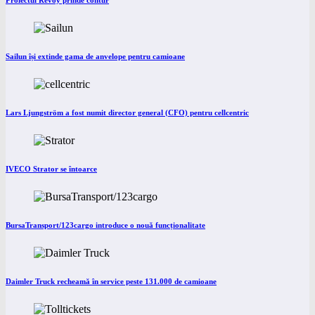
Proiectul Revoy prinde contur
Sailun își extinde gama de anvelope pentru camioane
Lars Ljungström a fost numit director general (CFO) pentru cellcentric
IVECO Strator se întoarce
BursaTransport/123cargo introduce o nouă funcționalitate
Daimler Truck recheamă în service peste 131.000 de camioane