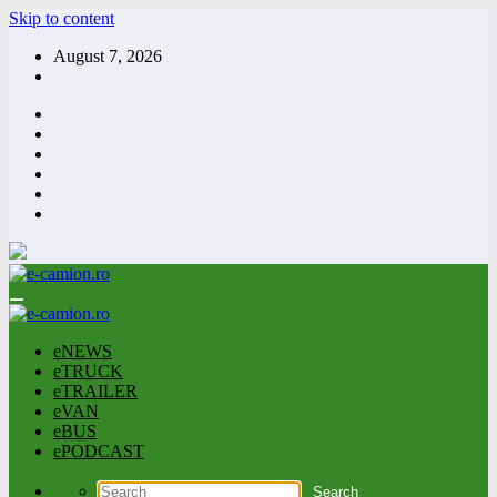
Skip to content
August 7, 2026
eNEWS
eTRUCK
eTRAILER
eVAN
eBUS
ePODCAST