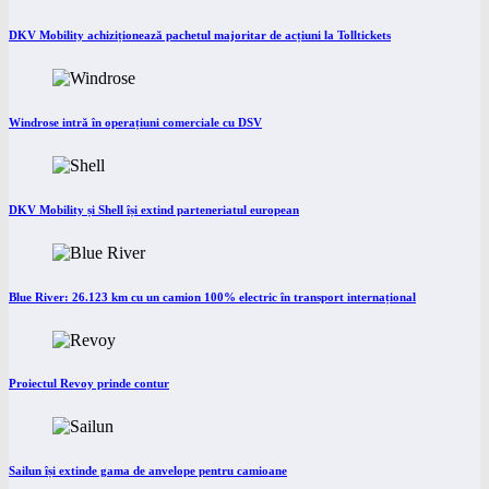
DKV Mobility achiziționează pachetul majoritar de acțiuni la Tolltickets
Windrose intră în operațiuni comerciale cu DSV
DKV Mobility și Shell își extind parteneriatul european
Blue River: 26.123 km cu un camion 100% electric în transport internațional
Proiectul Revoy prinde contur
Sailun își extinde gama de anvelope pentru camioane