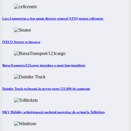
Lars Ljungström a fost numit director general (CFO) pentru cellcentric
IVECO Strator se întoarce
BursaTransport/123cargo introduce o nouă funcționalitate
Daimler Truck recheamă în service peste 131.000 de camioane
DKV Mobility achiziționează pachetul majoritar de acțiuni la Tolltickets