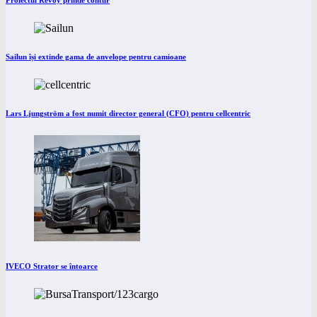
Proiectul Revoy prinde contur
Sailun își extinde gama de anvelope pentru camioane
Lars Ljungström a fost numit director general (CFO) pentru cellcentric
IVECO Strator se întoarce