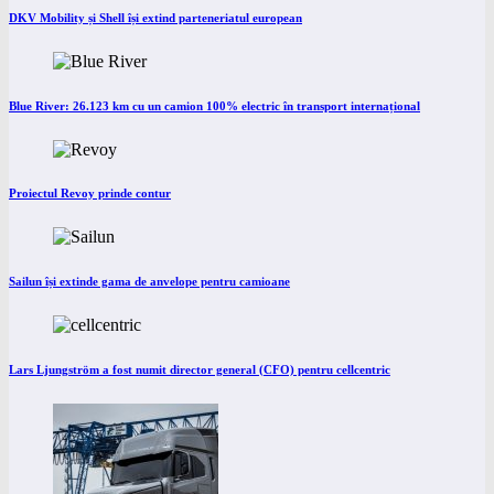
DKV Mobility și Shell își extind parteneriatul european
Blue River: 26.123 km cu un camion 100% electric în transport internațional
Proiectul Revoy prinde contur
Sailun își extinde gama de anvelope pentru camioane
Lars Ljungström a fost numit director general (CFO) pentru cellcentric