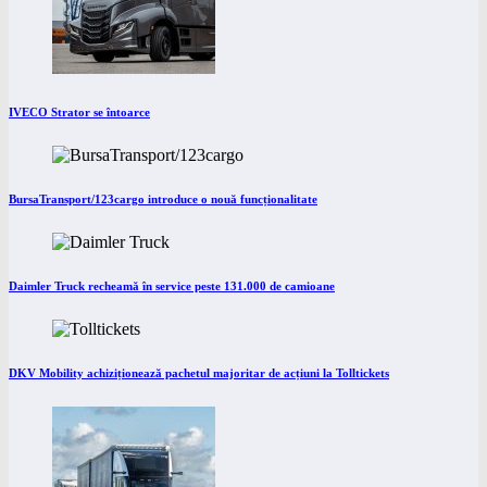
IVECO Strator se întoarce
BursaTransport/123cargo introduce o nouă funcționalitate
Daimler Truck recheamă în service peste 131.000 de camioane
DKV Mobility achiziționează pachetul majoritar de acțiuni la Tolltickets