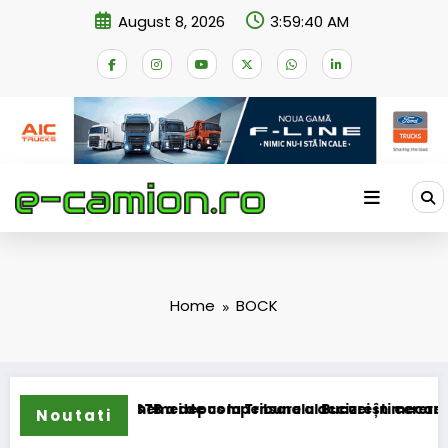
Skip
August 8, 2026
3:59:40 AM
to
content
Home
BOCK
ansformarea schemei de compensare a accizei în mecanism p
STB a depus la Tribunalul București cererea desch
Noutati