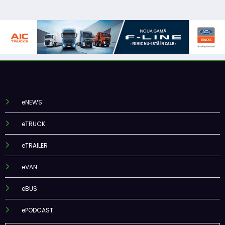
eNEWS
eTRUCK
eTRAILER
eVAN
eBUS
ePODCAST