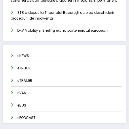
schemei de compensare a accizei în mecanism permanent
STB a depus la Tribunalul București cererea deschiderii
procedurii de insolvență
DKV Mobility și Shell își extind parteneriatul european
eNEWS
eTRUCK
eTRAILER
eVAN
eBUS
ePODCAST