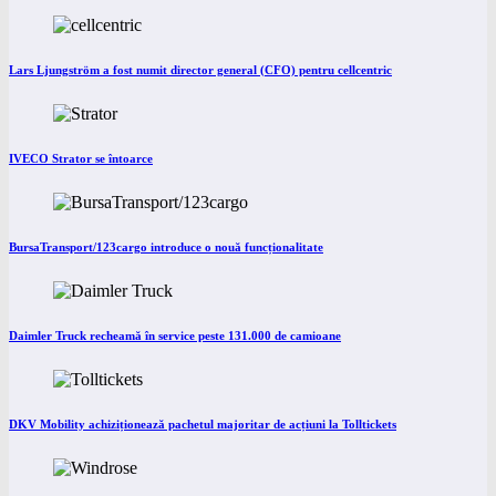
Lars Ljungström a fost numit director general (CFO) pentru cellcentric
IVECO Strator se întoarce
BursaTransport/123cargo introduce o nouă funcționalitate
Daimler Truck recheamă în service peste 131.000 de camioane
DKV Mobility achiziționează pachetul majoritar de acțiuni la Tolltickets