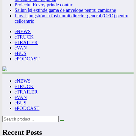
Proiectul Revoy prinde contur
Sailun își extinde gama de anvelope pentru camioane
Lars Ljungström a fost numit director general (CFO) pentru
cellcentric
eNEWS
eTRUCK
eTRAILER
eVAN
eBUS
ePODCAST
eNEWS
eTRUCK
eTRAILER
eVAN
eBUS
ePODCAST
Recent Posts