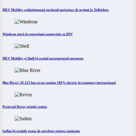
DKV Mobility achiziționează pachetul majoritar de acțiuni la Tolltickets
Windrose intră în operațiuni comerciale cu DSV
DKV Mobility și Shell își extind parteneriatul european
Blue River: 26.123 km cu un camion 100% electric în transport internațional
Proiectul Revoy prinde contur
Sailun își extinde gama de anvelope pentru camioane