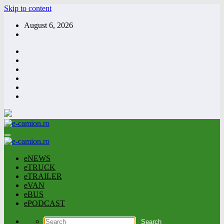
Skip to content
August 6, 2026
eNEWS
eTRUCK
eTRAILER
eVAN
eBUS
ePODCAST