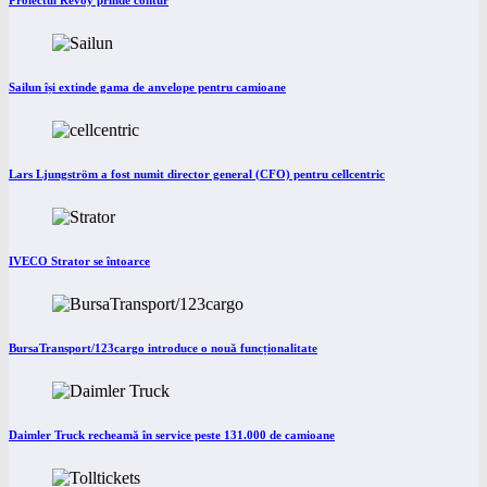
Proiectul Revoy prinde contur
Sailun își extinde gama de anvelope pentru camioane
Lars Ljungström a fost numit director general (CFO) pentru cellcentric
IVECO Strator se întoarce
BursaTransport/123cargo introduce o nouă funcționalitate
Daimler Truck recheamă în service peste 131.000 de camioane