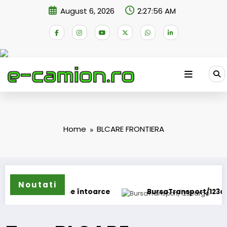
Skip
August 6, 2026
2:27:56 AM
to
content
Home
BLCARE FRONTIERA
Noutati
ECO Strator se întoarce
BursaTransport/123cargo in