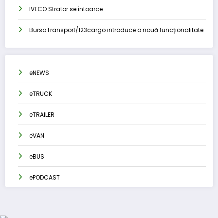
IVECO Strator se întoarce
BursaTransport/123cargo introduce o nouă funcționalitate
eNEWS
eTRUCK
eTRAILER
eVAN
eBUS
ePODCAST