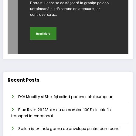
Protestul care se desfășoară la granița polono-
ucraineană nu dă semne de atenuare, iar
controversa a…
Read More
Recent Posts
DKV Mobility și Shell își extind parteneriatul european
Blue River: 26.123 km cu un camion 100% electric în
transport internațional
Sailun își extinde gama de anvelope pentru camioane