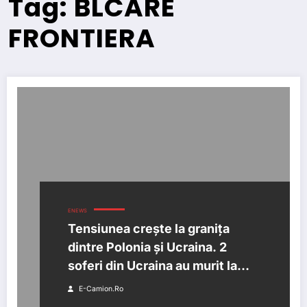
Tag: BLCARE
FRONTIERA
ENEWS
Tensiunea crește la granița
dintre Polonia și Ucraina. 2
soferi din Ucraina au murit la
granita in timp ce asteptau sa
E-Camion.ro
treaca frontiera.