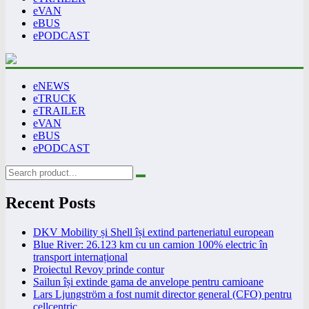
eVAN
eBUS
ePODCAST
eNEWS
eTRUCK
eTRAILER
eVAN
eBUS
ePODCAST
Recent Posts
DKV Mobility și Shell își extind parteneriatul european
Blue River: 26.123 km cu un camion 100% electric în
transport internațional
Proiectul Revoy prinde contur
Sailun își extinde gama de anvelope pentru camioane
Lars Ljungström a fost numit director general (CFO) pentru
cellcentric