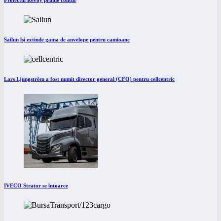
Proiectul Revoy prinde contur
Sailun își extinde gama de anvelope pentru camioane
Lars Ljungström a fost numit director general (CFO) pentru cellcentric
IVECO Strator se întoarce