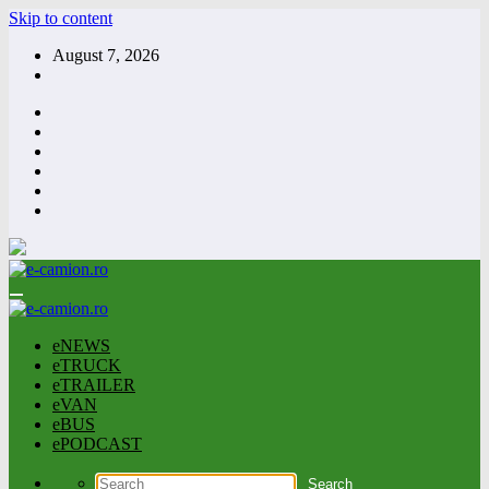
Skip to content
August 7, 2026
eNEWS
eTRUCK
eTRAILER
eVAN
eBUS
ePODCAST