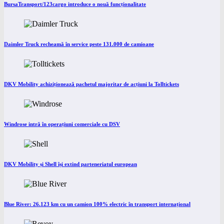
BursaTransport/123cargo introduce o nouă funcționalitate
Daimler Truck recheamă în service peste 131.000 de camioane
DKV Mobility achiziționează pachetul majoritar de acțiuni la Tolltickets
Windrose intră în operațiuni comerciale cu DSV
DKV Mobility și Shell își extind parteneriatul european
Blue River: 26.123 km cu un camion 100% electric în transport internațional