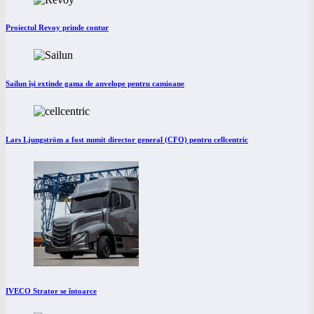
Proiectul Revoy prinde contur
Sailun își extinde gama de anvelope pentru camioane
Lars Ljungström a fost numit director general (CFO) pentru cellcentric
IVECO Strator se întoarce