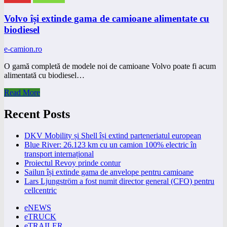
Volvo își extinde gama de camioane alimentate cu
biodiesel
e-camion.ro
O gamă completă de modele noi de camioane Volvo poate fi acum
alimentată cu biodiesel…
Read More
Recent Posts
DKV Mobility și Shell își extind parteneriatul european
Blue River: 26.123 km cu un camion 100% electric în
transport internațional
Proiectul Revoy prinde contur
Sailun își extinde gama de anvelope pentru camioane
Lars Ljungström a fost numit director general (CFO) pentru
cellcentric
eNEWS
eTRUCK
eTRAILER