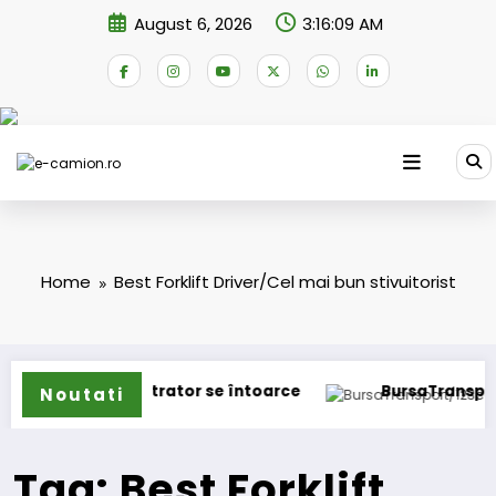
Skip
August 6, 2026
3:16:09 AM
to
content
Home
Best Forklift Driver/Cel mai bun stivuitorist
ne
IVECO Strator se întoarce
BursaTransport/123c
Noutati
Tag: Best Forklift