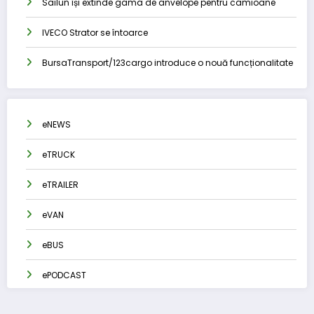
Sailun își extinde gama de anvelope pentru camioane
IVECO Strator se întoarce
BursaTransport/123cargo introduce o nouă funcționalitate
eNEWS
eTRUCK
eTRAILER
eVAN
eBUS
ePODCAST