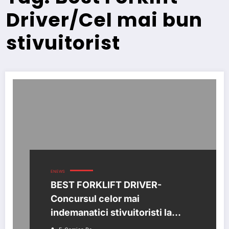
Driver/Cel mai bun
stivuitorist
ENEWS
BEST FORKLIFT DRIVER-
Concursul celor mai
indemanatici stivuitoristi la
TransLogistica 2016!