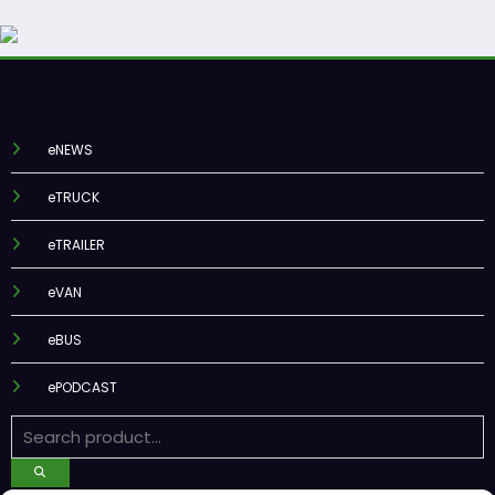
eNEWS
eTRUCK
eTRAILER
eVAN
eBUS
ePODCAST