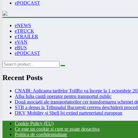
ePODCAST
eNEWS
eTRUCK
eTRAILER
eVAN
eBUS
ePODCAST
Recent Posts
CNAIR: Aplicarea tarifelor TollRo va începe la 1 octombrie 2
Alba Iulia caută operator pentru transportul public
Două asociații ale transportatorilor cer transformarea schemei
STB a depus la Tribunalul București cererea deschiderii procedu
DKV Mobility și Shell își extind parteneriatul european
Cookie Policy (EU)
Ce este un cookie si cum se poate dezactiva
Politica de confidentialitate