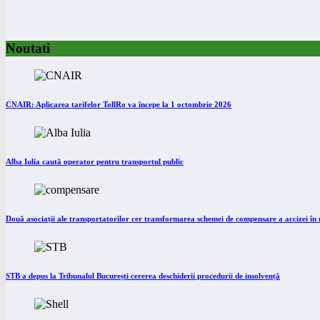
Noutati
CNAIR: Aplicarea tarifelor TollRo va începe la 1 octombrie 2026
Alba Iulia caută operator pentru transportul public
Două asociații ale transportatorilor cer transformarea schemei de compensare a accizei î
STB a depus la Tribunalul București cererea deschiderii procedurii de insolvență