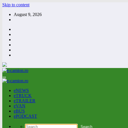
Skip to content
August 9, 2026
eNEWS
eTRUCK
eTRAILER
eVAN
eBUS
ePODCAST