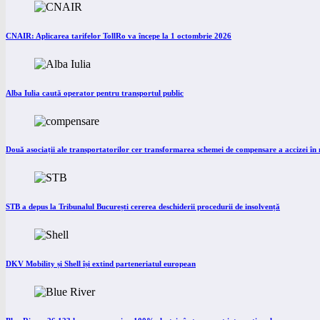
CNAIR: Aplicarea tarifelor TollRo va începe la 1 octombrie 2026
Alba Iulia caută operator pentru transportul public
Două asociații ale transportatorilor cer transformarea schemei de compensare a accizei î
STB a depus la Tribunalul București cererea deschiderii procedurii de insolvență
DKV Mobility și Shell își extind parteneriatul european