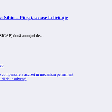
Sibiu – Pitești, scoase la licitație
e (SICAP) două anunțuri de…
026
 de compensare a accizei în mecanism permanent
rii de insolvență