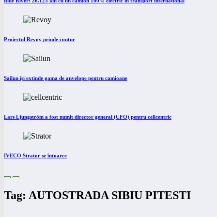
Blue River: 26.123 km cu un camion 100% electric în transport internațional
Proiectul Revoy prinde contur
Sailun își extinde gama de anvelope pentru camioane
Lars Ljungström a fost numit director general (CFO) pentru cellcentric
IVECO Strator se întoarce
Tag: AUTOSTRADA SIBIU PITESTI