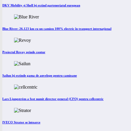
DKV Mobility și Shell își extind parteneriatul european
Blue River: 26.123 km cu un camion 100% electric în transport internațional
Proiectul Revoy prinde contur
Sailun își extinde gama de anvelope pentru camioane
Lars Ljungström a fost numit director general (CFO) pentru cellcentric
IVECO Strator se întoarce