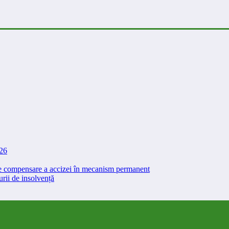
026
 de compensare a accizei în mecanism permanent
rii de insolvență