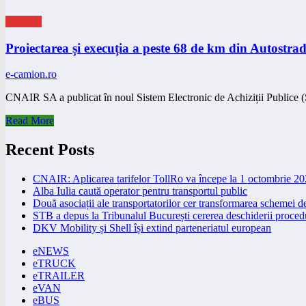
eNEWS
Proiectarea și execuția a peste 68 de km din Autostrada 
e-camion.ro
CNAIR SA a publicat în noul Sistem Electronic de Achiziții Public
Read More
Recent Posts
CNAIR: Aplicarea tarifelor TollRo va începe la 1 octombrie 2
Alba Iulia caută operator pentru transportul public
Două asociații ale transportatorilor cer transformarea schemei
STB a depus la Tribunalul București cererea deschiderii procedu
DKV Mobility și Shell își extind parteneriatul european
eNEWS
eTRUCK
eTRAILER
eVAN
eBUS