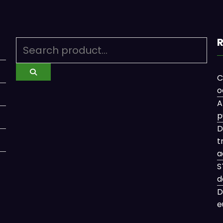
R
C
o
A
p
D
t
a
S
d
D
e