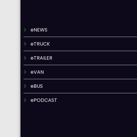
eNEWS
eTRUCK
eTRAILER
eVAN
eBUS
ePODCAST