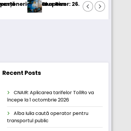
l european
Blue River: 26.123 km cu un camion 100% electri
Pr
Recent Posts
CNAIR: Aplicarea tarifelor TollRo va
începe la 1 octombrie 2026
Alba Iulia caută operator pentru
transportul public