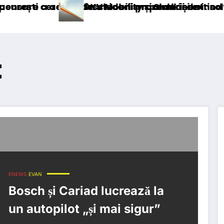
cizei în mecanism permanent
ea deschiderii procedurii de insolvență
DKV Mobility și Shell își extind parteneriatu
t
ENEWS
EVAN
Bosch și Cariad lucrează la
un autopilot „și mai sigur”