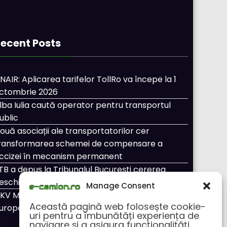
ecent Posts
NAIR: Aplicarea tarifelor TollRo va începe la 1
ctombrie 2026
lba Iulia caută operator pentru transportul
ublic
ouă asociații ale transportatorilor cer
ransformarea schemei de compensare a
ccizei în mecanism permanent
TB a depus la Tribunalul București cererea
eschiderii procedurii de insolvență
Manage Consent
KV Mobility și Shell își extind parteneriatul
Această pagină web folosește cookie-
uropean
uri pentru a îmbunătăți experiența de
navigare și a asigura funcționalițăți