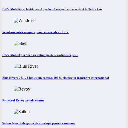
DKV Mobility achiziționează pachetul majoritar de acțiuni la Tolltickets
Windrose intră în operațiuni comerciale cu DSV
DKV Mobility și Shell își extind parteneriatul european
Blue River: 26.123 km cu un camion 100% electric în transport internațional
Proiectul Revoy prinde contur
Sailun își extinde gama de anvelope pentru camioane