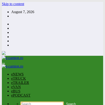
Skip to content
August 7, 2026
eNEWS
eTRUCK
eTRAILER
eVAN
eBUS
ePODCAST