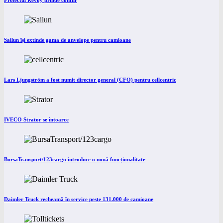
Proiectul Revoy prinde contur
Sailun își extinde gama de anvelope pentru camioane
Lars Ljungström a fost numit director general (CFO) pentru cellcentric
IVECO Strator se întoarce
BursaTransport/123cargo introduce o nouă funcționalitate
Daimler Truck recheamă în service peste 131.000 de camioane