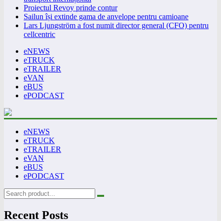
Proiectul Revoy prinde contur
Sailun își extinde gama de anvelope pentru camioane
Lars Ljungström a fost numit director general (CFO) pentru
cellcentric
eNEWS
eTRUCK
eTRAILER
eVAN
eBUS
ePODCAST
eNEWS
eTRUCK
eTRAILER
eVAN
eBUS
ePODCAST
Recent Posts