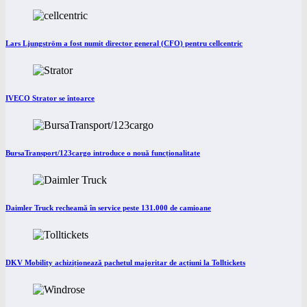
Lars Ljungström a fost numit director general (CFO) pentru cellcentric
IVECO Strator se întoarce
BursaTransport/123cargo introduce o nouă funcționalitate
Daimler Truck recheamă în service peste 131.000 de camioane
DKV Mobility achiziționează pachetul majoritar de acțiuni la Tolltickets