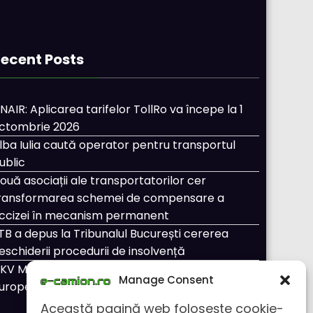
ecent Posts
NAIR: Aplicarea tarifelor TollRo va începe la 1
ctombrie 2026
lba Iulia caută operator pentru transportul
ublic
ouă asociații ale transportatorilor cer
ransformarea schemei de compensare a
ccizei în mecanism permanent
TB a depus la Tribunalul București cererea
eschiderii procedurii de insolvență
KV Mobility și Shell își extind parteneriatul
Manage Consent
uropean
Această pagină web folosește cookie-