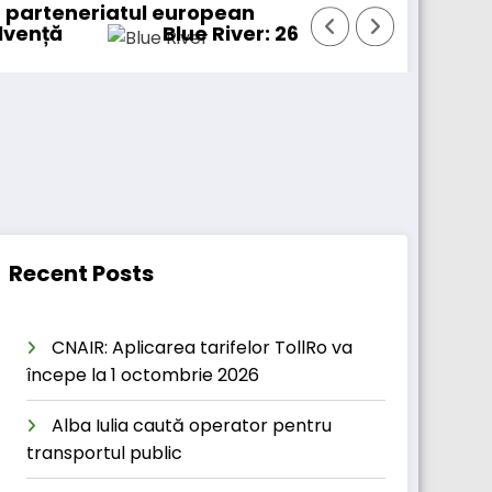
l european
Blue River: 26.123 km cu un camion 100% electri
P
Recent Posts
CNAIR: Aplicarea tarifelor TollRo va
începe la 1 octombrie 2026
Alba Iulia caută operator pentru
transportul public