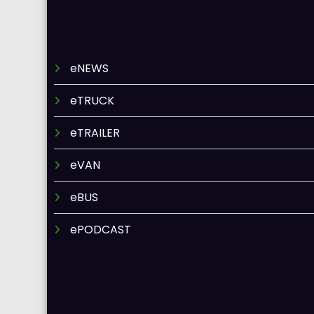
eNEWS
eTRUCK
eTRAILER
eVAN
eBUS
ePODCAST