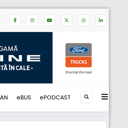
Home
Autoguidovie
VAN
eBUS
ePODCAST