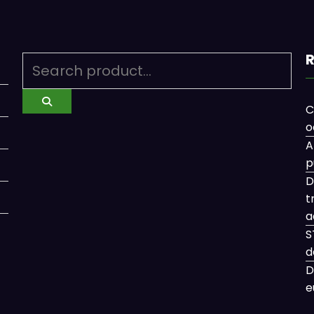
R
C
o
A
p
D
t
a
S
d
D
e