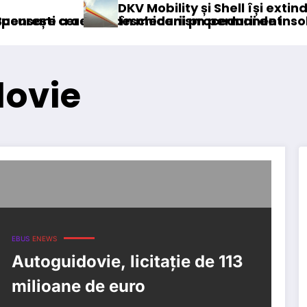
DKV Mobility și Shell își extind parteneriatu
ccizei în mecanism permanent
ea deschiderii procedurii de insolvență
dovie
EBUS
ENEWS
Autoguidovie, licitație de 113
milioane de euro