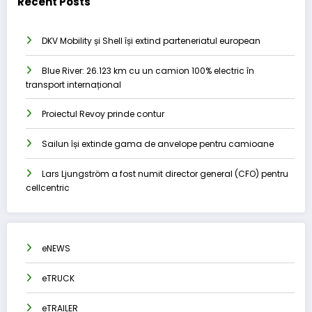
Recent Posts
DKV Mobility și Shell își extind parteneriatul european
Blue River: 26.123 km cu un camion 100% electric în
transport internațional
Proiectul Revoy prinde contur
Sailun își extinde gama de anvelope pentru camioane
Lars Ljungström a fost numit director general (CFO) pentru
cellcentric
eNEWS
eTRUCK
eTRAILER