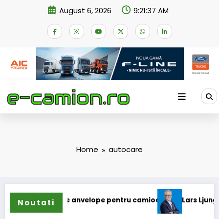
Skip
August 6, 2026
9:21:38 AM
to
content
Home
autocare
nde gama de anvelope pentru camioane
Lars Ljungström a f
Noutati