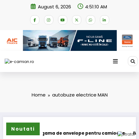
Skip
August 6, 2026
4:51:10 AM
to
content
Home
autobuze electrice MAN
Noutati
n își extinde gama de anvelope pentru camioane
IVECO St