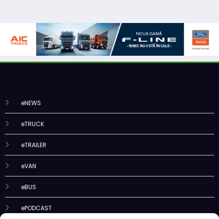
eNEWS
eTRUCK
eTRAILER
eVAN
eBUS
ePODCAST