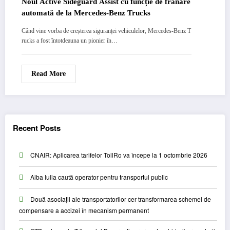
Noul Active Sideguard Assist cu funcție de frânare
automată de la Mercedes-Benz Trucks
Când vine vorba de creșterea siguranței vehiculelor, Mercedes-Benz T
rucks a fost întotdeauna un pionier în…
Read More
Recent Posts
CNAIR: Aplicarea tarifelor TollRo va începe la 1 octombrie 2026
Alba Iulia caută operator pentru transportul public
Două asociații ale transportatorilor cer transformarea schemei de
compensare a accizei în mecanism permanent