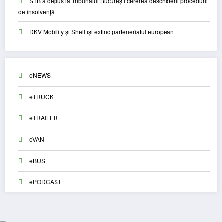
STB a depus la Tribunalul București cererea deschiderii procedurii
de insolvență
DKV Mobility și Shell își extind parteneriatul european
eNEWS
eTRUCK
eTRAILER
eVAN
eBUS
ePODCAST