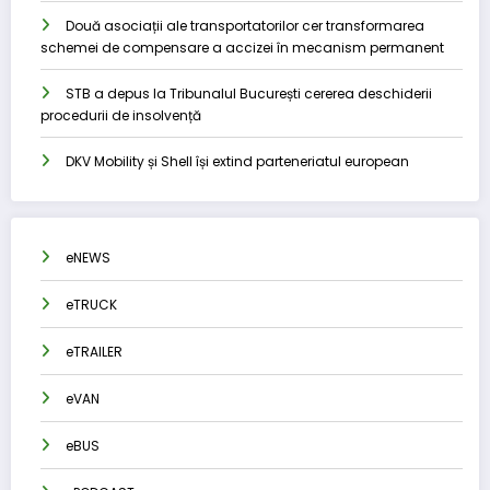
Două asociații ale transportatorilor cer transformarea
schemei de compensare a accizei în mecanism permanent
STB a depus la Tribunalul București cererea deschiderii
procedurii de insolvență
DKV Mobility și Shell își extind parteneriatul european
eNEWS
eTRUCK
eTRAILER
eVAN
eBUS