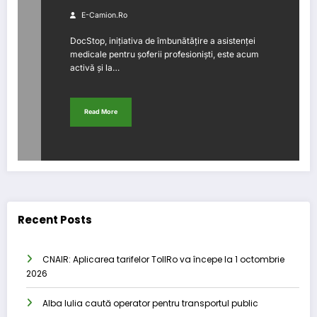
profesioniști
E-Camion.ro
DocStop, inițiativa de îmbunătățire a asistenței
medicale pentru șoferii profesioniști, este acum
activă și la…
Read More
Recent Posts
CNAIR: Aplicarea tarifelor TollRo va începe la 1 octombrie
2026
Alba Iulia caută operator pentru transportul public