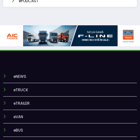
ePODCAST
eNEWS
eTRUCK
eTRAILER
eVAN
eBUS