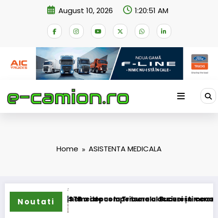
Skip
August 10, 2026
1:20:51 AM
to
content
Home
ASISTENTA MEDICALA
ransformarea schemei de compensare a accizei în mecanism 
STB a depus la Tribunalul București cererea desch
Noutati