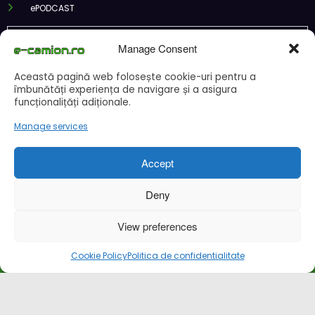
ePODCAST
Manage Consent
Această pagină web folosește cookie-uri pentru a
Recent Posts
îmbunătăți experiența de navigare și a asigura
funcționalițăți adiționale.
CNAIR: Aplicarea tarifelor TollRo va începe la 1 octombrie 2026
Manage services
Alba Iulia caută operator pentru transportul public
Două asociații ale transportatorilor cer transformarea schemei de
Accept
compensare a accizei în mecanism permanent
STB a depus la Tribunalul București cererea deschiderii procedurii de
Deny
insolvență
DKV Mobility și Shell își extind parteneriatul european
View preferences
Cookie Policy
Politica de confidentialitate
Cookie Policy (EU)
Ce este un cookie si cum se poate dezactiva
Politica de confidentialitate
Despre noi
Copyright © 2024 by E-CAMION.RO MEDIA Toate drepturile sunt rezervate |
Powered By
SpiceThemes