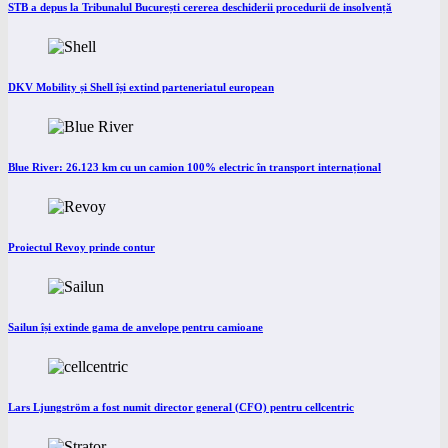
STB a depus la Tribunalul București cererea deschiderii procedurii de insolvență
DKV Mobility și Shell își extind parteneriatul european
Blue River: 26.123 km cu un camion 100% electric în transport internațional
Proiectul Revoy prinde contur
Sailun își extinde gama de anvelope pentru camioane
Lars Ljungström a fost numit director general (CFO) pentru cellcentric