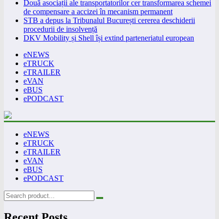
Două asociații ale transportatorilor cer transformarea schemei
de compensare a accizei în mecanism permanent
STB a depus la Tribunalul București cererea deschiderii
procedurii de insolvență
DKV Mobility și Shell își extind parteneriatul european
eNEWS
eTRUCK
eTRAILER
eVAN
eBUS
ePODCAST
eNEWS
eTRUCK
eTRAILER
eVAN
eBUS
ePODCAST
Recent Posts