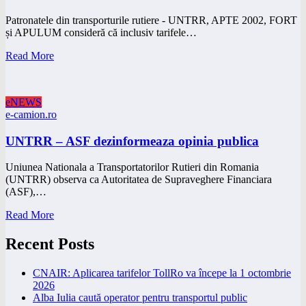
Patronatele din transporturile rutiere - UNTRR, APTE 2002, FORT
și APULUM consideră că inclusiv tarifele…
Read More
eNEWS
e-camion.ro
UNTRR – ASF dezinformeaza opinia publica
Uniunea Nationala a Transportatorilor Rutieri din Romania
(UNTRR) observa ca Autoritatea de Supraveghere Financiara
(ASF),…
Read More
Recent Posts
CNAIR: Aplicarea tarifelor TollRo va începe la 1 octombrie
2026
Alba Iulia caută operator pentru transportul public