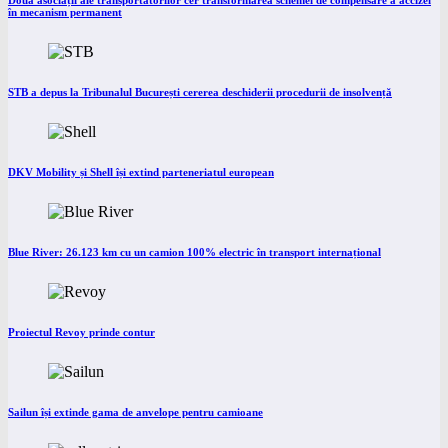
Două asociații ale transportatorilor cer transformarea schemei de compensare a accizei
în mecanism permanent
STB a depus la Tribunalul București cererea deschiderii procedurii de insolvență
DKV Mobility și Shell își extind parteneriatul european
Blue River: 26.123 km cu un camion 100% electric în transport internațional
Proiectul Revoy prinde contur
Sailun își extinde gama de anvelope pentru camioane