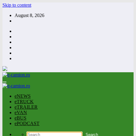
Skip to content
August 8, 2026
eNEWS
eTRUCK
eTRAILER
eVAN
eBUS
ePODCAST