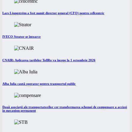
Lars Ljungström a fost numit director general (CFO) pentru cellcentric
IVECO Strator se întoarce
CNAIR: Aplicarea tarifelor TollRo va începe la 1 octombrie 2026
Alba Iulia caută operator pentru transportul public
Două asociații ale transportatorilor cer transformarea schemei de compensare a accizei
în mecanism permanent