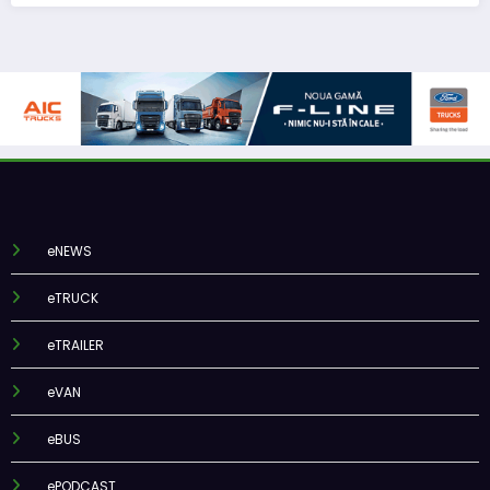
eNEWS
eTRUCK
eTRAILER
eVAN
eBUS
ePODCAST