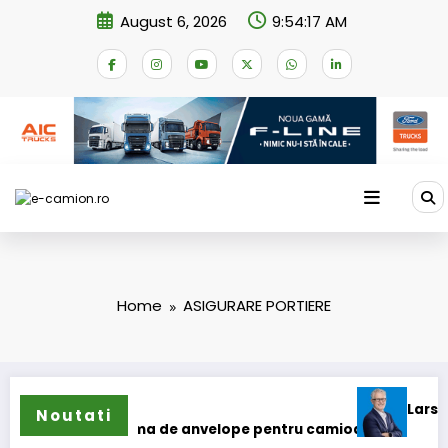
Skip
August 6, 2026
9:54:17 AM
to
content
Home
ASIGURARE PORTIERE
Lars Ljungst
Noutati
și extinde gama de anvelope pentru camioane