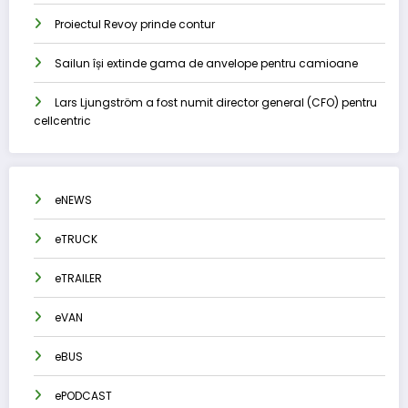
Proiectul Revoy prinde contur
Sailun își extinde gama de anvelope pentru camioane
Lars Ljungström a fost numit director general (CFO) pentru
cellcentric
eNEWS
eTRUCK
eTRAILER
eVAN
eBUS
ePODCAST