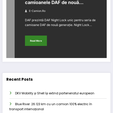
camioanele DAF de nouă
generație
E-Camion.ro
DAF prezintă DAF Night Lock unic pentru seria de
camioane DAF de nouă generație. Night Lock…
Read More
Recent Posts
DKV Mobility și Shell își extind parteneriatul european
Blue River: 26.123 km cu un camion 100% electric în
transport internațional