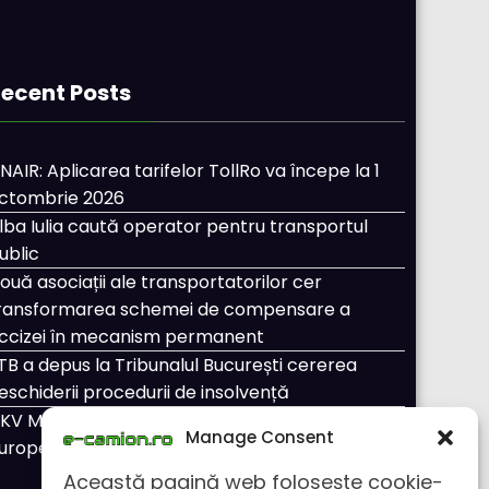
ecent Posts
NAIR: Aplicarea tarifelor TollRo va începe la 1
ctombrie 2026
lba Iulia caută operator pentru transportul
ublic
ouă asociații ale transportatorilor cer
ransformarea schemei de compensare a
ccizei în mecanism permanent
TB a depus la Tribunalul București cererea
eschiderii procedurii de insolvență
KV Mobility și Shell își extind parteneriatul
Manage Consent
uropean
Această pagină web folosește cookie-