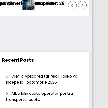
l european
Blue River: 26.123 km cu un camion 100% electri
Pr
Recent Posts
CNAIR: Aplicarea tarifelor TollRo va
începe la 1 octombrie 2026
Alba Iulia caută operator pentru
transportul public