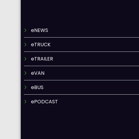
eNEWS
eTRUCK
eTRAILER
eVAN
eBUS
ePODCAST