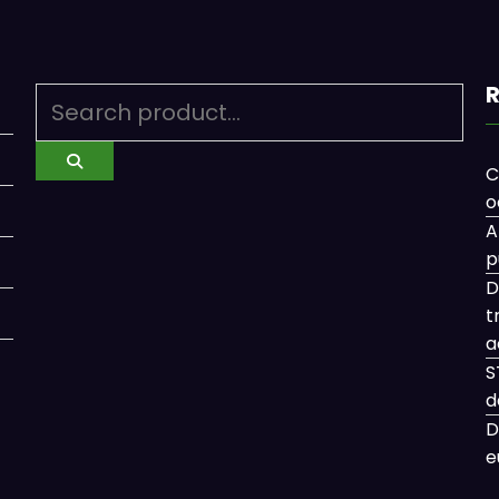
R
C
o
A
p
D
t
a
S
d
D
e