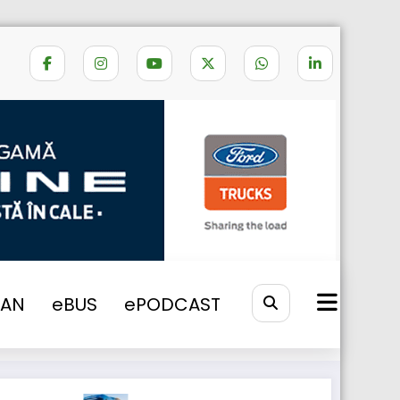
Home
aprindere
VAN
eBUS
ePODCAST