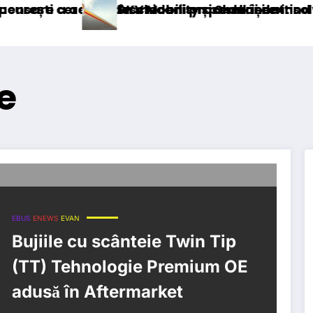
cizei în mecanism permanent
ea deschiderii procedurii de insolvență
DKV Mobility și Shell își extind parteneriatu
e
EBUS
ENEWS
EVAN
Bujiile cu scânteie Twin Tip
(TT) Tehnologie Premium OE
adusă în Aftermarket