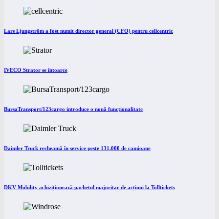
Lars Ljungström a fost numit director general (CFO) pentru cellcentric
IVECO Strator se întoarce
BursaTransport/123cargo introduce o nouă funcționalitate
Daimler Truck recheamă în service peste 131.000 de camioane
DKV Mobility achiziționează pachetul majoritar de acțiuni la Tolltickets