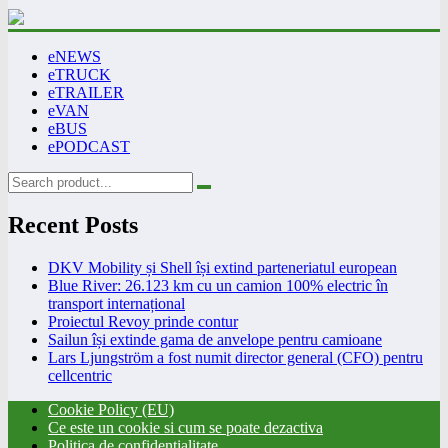
eNEWS
eTRUCK
eTRAILER
eVAN
eBUS
ePODCAST
Recent Posts
DKV Mobility și Shell își extind parteneriatul european
Blue River: 26.123 km cu un camion 100% electric în
transport internațional
Proiectul Revoy prinde contur
Sailun își extinde gama de anvelope pentru camioane
Lars Ljungström a fost numit director general (CFO) pentru
cellcentric
Cookie Policy (EU)
Ce este un cookie si cum se poate dezactiva
Politica de confidentialitate