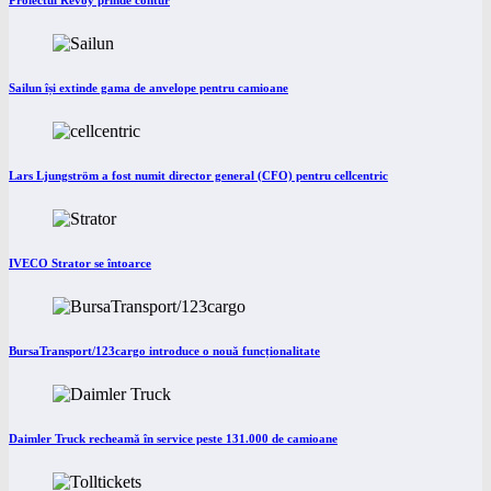
Proiectul Revoy prinde contur
Sailun își extinde gama de anvelope pentru camioane
Lars Ljungström a fost numit director general (CFO) pentru cellcentric
IVECO Strator se întoarce
BursaTransport/123cargo introduce o nouă funcționalitate
Daimler Truck recheamă în service peste 131.000 de camioane