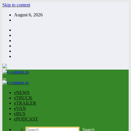
Skip to content
August 6, 2026
eNEWS
eTRUCK
eTRAILER
eVAN
eBUS
ePODCAST