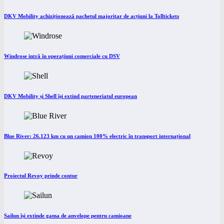
DKV Mobility achiziționează pachetul majoritar de acțiuni la Tolltickets
Windrose intră în operațiuni comerciale cu DSV
DKV Mobility și Shell își extind parteneriatul european
Blue River: 26.123 km cu un camion 100% electric în transport internațional
Proiectul Revoy prinde contur
Sailun își extinde gama de anvelope pentru camioane