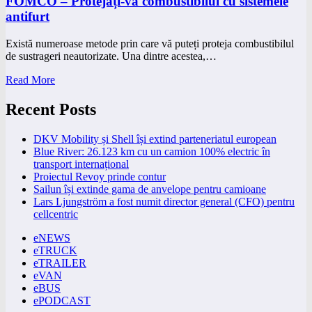
FOMCO – Protejați-vă combustibilul cu sistemele
antifurt
Există numeroase metode prin care vă puteți proteja combustibilul
de sustrageri neautorizate. Una dintre acestea,…
Read More
Recent Posts
DKV Mobility și Shell își extind parteneriatul european
Blue River: 26.123 km cu un camion 100% electric în
transport internațional
Proiectul Revoy prinde contur
Sailun își extinde gama de anvelope pentru camioane
Lars Ljungström a fost numit director general (CFO) pentru
cellcentric
eNEWS
eTRUCK
eTRAILER
eVAN
eBUS
ePODCAST