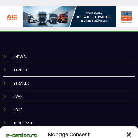
eNEWS
eTRUCK
eTRAILER
eVAN
eBUS
ePODCAST
Manage Consent