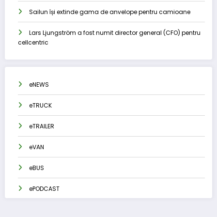
Sailun își extinde gama de anvelope pentru camioane
Lars Ljungström a fost numit director general (CFO) pentru
cellcentric
eNEWS
eTRUCK
eTRAILER
eVAN
eBUS
ePODCAST