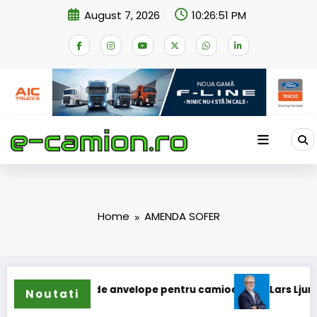
Skip
August 7, 2026
10:26:51 PM
to
content
Home
AMENDA SOFER
extinde gama de anvelope pentru camioane
Lars Ljungström
Noutati