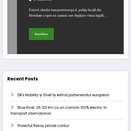
Potrivit siteului transportoeuropa.it, poliția locală din
Brembate a oprit un camion care depășise viteza legală…
Read More
Recent Posts
DKV Mobility și Shell își extind parteneriatul european
Blue River: 26.123 km cu un camion 100% electric în
transport internațional
Proiectul Revoy prinde contur