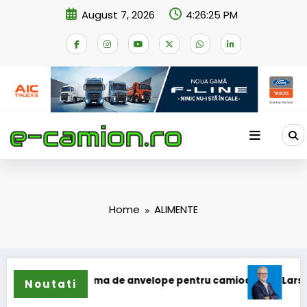
Skip
August 7, 2026
4:26:25 PM
to
content
Home
ALIMENTE
își extinde gama de anvelope pentru camioane
Lars Ljungs
Noutati