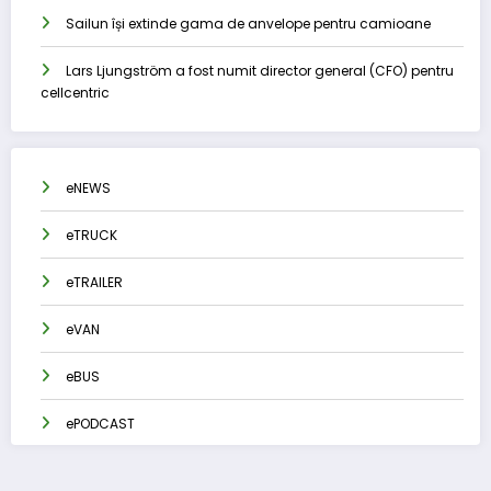
Sailun își extinde gama de anvelope pentru camioane
Lars Ljungström a fost numit director general (CFO) pentru
cellcentric
eNEWS
eTRUCK
eTRAILER
eVAN
eBUS
ePODCAST