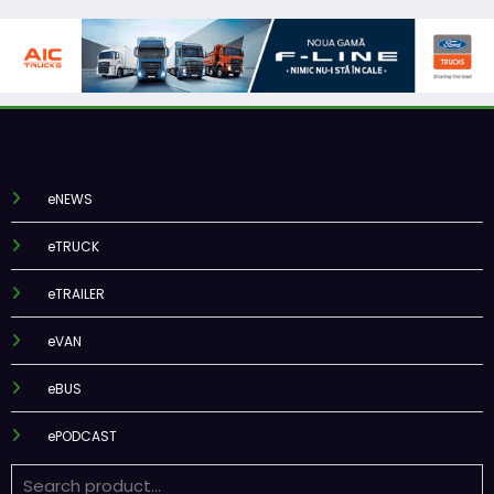
eNEWS
eTRUCK
eTRAILER
eVAN
eBUS
ePODCAST