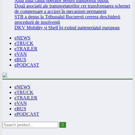
Alba Iulia caută operator pentru transportul public
Două asociații ale transportatorilor cer transformarea schemei
de compensare a accizei în mecanism permanent
STB a depus la Tribunalul București cererea deschiderii
procedurii de insolvență
DKV Mobility și Shell își extind parteneriatul european
eNEWS
eTRUCK
eTRAILER
eVAN
eBUS
ePODCAST
eNEWS
eTRUCK
eTRAILER
eVAN
eBUS
ePODCAST