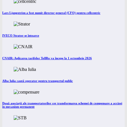
Lars Ljungström a fost numit director general (CFO) pentru cellcentric
IVECO Strator se întoarce
CNAIR: Aplicarea tarifelor TollRo va începe la 1 octombrie 2026
Alba Iulia caută operator pentru transportul public
Două asociații ale transportatorilor cer transformarea schemei de compensare a accizei
în mecanism permanent