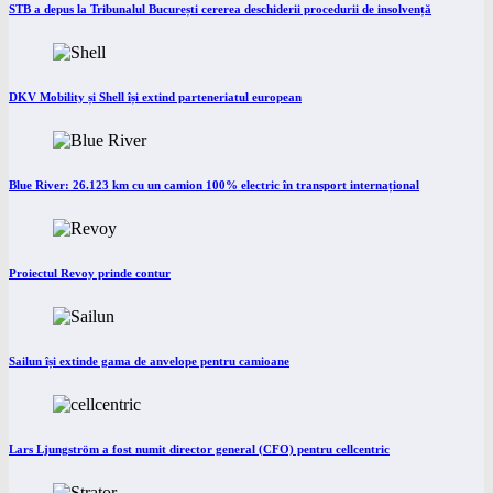
STB a depus la Tribunalul București cererea deschiderii procedurii de insolvență
DKV Mobility și Shell își extind parteneriatul european
Blue River: 26.123 km cu un camion 100% electric în transport internațional
Proiectul Revoy prinde contur
Sailun își extinde gama de anvelope pentru camioane
Lars Ljungström a fost numit director general (CFO) pentru cellcentric