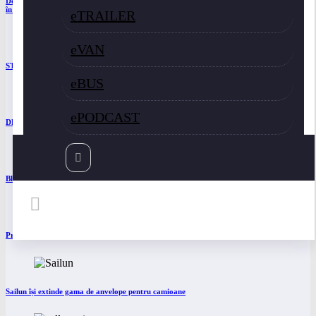
Două asociații ale transportatorilor cer transformarea schemei de compensare a accizei
în mecanism permanent
eTRAILER
eVAN
STB a depus la Tribunalul București cererea deschiderii procedurii de insolvență
eBUS
ePODCAST
DKV Mobility și Shell își extind parteneriatul european
Blue River: 26.123 km cu un camion 100% electric în transport internațional
Proiectul Revoy prinde contur
Sailun își extinde gama de anvelope pentru camioane