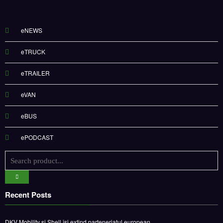
eNEWS
eTRUCK
eTRAILER
eVAN
eBUS
ePODCAST
Recent Posts
DKV Mobility și Shell își extind parteneriatul european