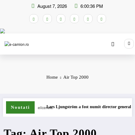
Skip
August 7, 2026
6:00:36 PM
to
content
Home
Air Top 2000
amioane
Lars Ljungström a fost numit director general (CFO) pe
Noutati
Tag: Air Top 2000