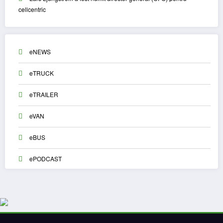
cellcentric
eNEWS
eTRUCK
eTRAILER
eVAN
eBUS
ePODCAST