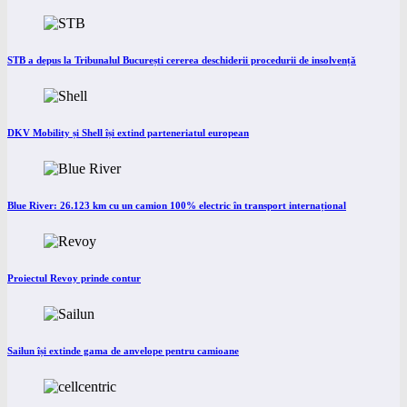
STB a depus la Tribunalul București cererea deschiderii procedurii de insolvență
DKV Mobility și Shell își extind parteneriatul european
Blue River: 26.123 km cu un camion 100% electric în transport internațional
Proiectul Revoy prinde contur
Sailun își extinde gama de anvelope pentru camioane