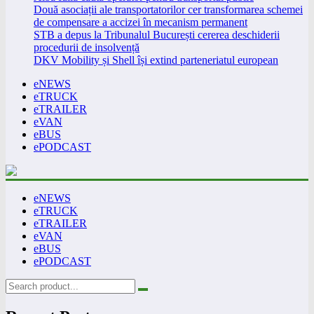
Două asociații ale transportatorilor cer transformarea schemei
de compensare a accizei în mecanism permanent
STB a depus la Tribunalul București cererea deschiderii
procedurii de insolvență
DKV Mobility și Shell își extind parteneriatul european
eNEWS
eTRUCK
eTRAILER
eVAN
eBUS
ePODCAST
eNEWS
eTRUCK
eTRAILER
eVAN
eBUS
ePODCAST