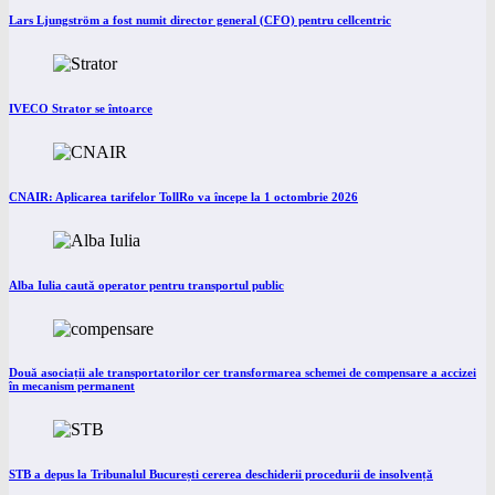
Lars Ljungström a fost numit director general (CFO) pentru cellcentric
IVECO Strator se întoarce
CNAIR: Aplicarea tarifelor TollRo va începe la 1 octombrie 2026
Alba Iulia caută operator pentru transportul public
Două asociații ale transportatorilor cer transformarea schemei de compensare a accizei
în mecanism permanent
STB a depus la Tribunalul București cererea deschiderii procedurii de insolvență