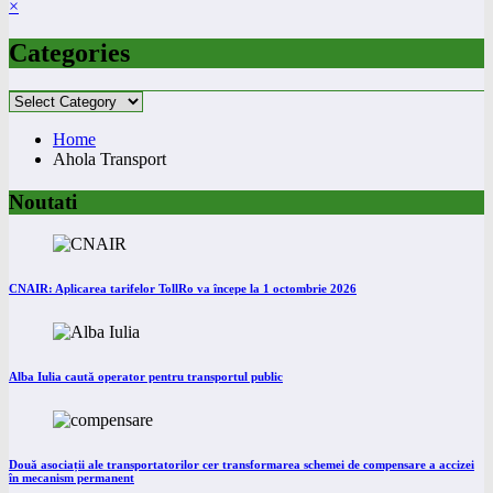
×
Categories
Categories
Home
Ahola Transport
Noutati
CNAIR: Aplicarea tarifelor TollRo va începe la 1 octombrie 2026
Alba Iulia caută operator pentru transportul public
Două asociații ale transportatorilor cer transformarea schemei de compensare a accizei
în mecanism permanent