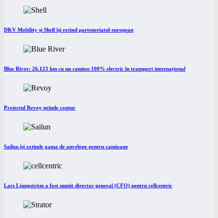
DKV Mobility și Shell își extind parteneriatul european
Blue River: 26.123 km cu un camion 100% electric în transport internațional
Proiectul Revoy prinde contur
Sailun își extinde gama de anvelope pentru camioane
Lars Ljungström a fost numit director general (CFO) pentru cellcentric