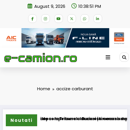
Skip
August 9, 2026
10:38:51 PM
to
content
Home
accize carburant
marea schemei de compensare a accizei în mecanism permanen
STB a depus la Tribunalul București cererea deschiderii 
Noutati