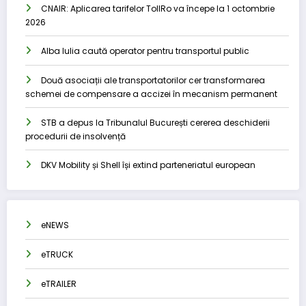
CNAIR: Aplicarea tarifelor TollRo va începe la 1 octombrie
2026
Alba Iulia caută operator pentru transportul public
Două asociații ale transportatorilor cer transformarea
schemei de compensare a accizei în mecanism permanent
STB a depus la Tribunalul București cererea deschiderii
procedurii de insolvență
DKV Mobility și Shell își extind parteneriatul european
eNEWS
eTRUCK
eTRAILER