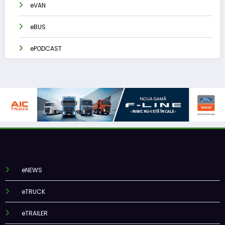
eVAN
eBUS
ePODCAST
eNEWS
eTRUCK
eTRAILER