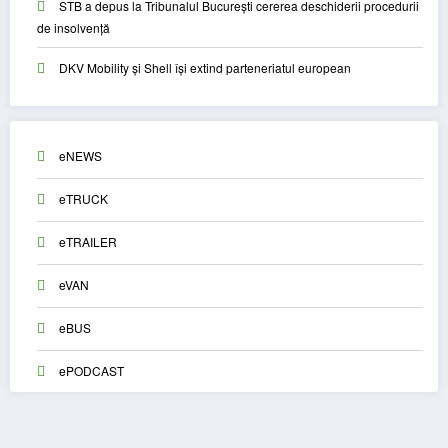
STB a depus la Tribunalul București cererea deschiderii procedurii
de insolvență
DKV Mobility și Shell își extind parteneriatul european
eNEWS
eTRUCK
eTRAILER
eVAN
eBUS
ePODCAST