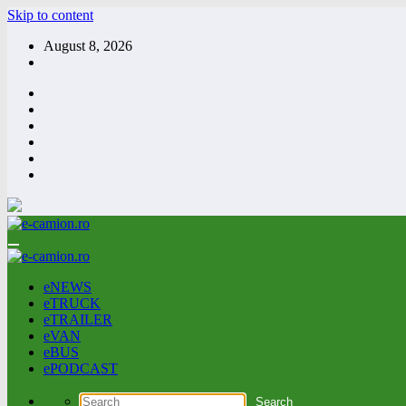
Skip to content
August 8, 2026
eNEWS
eTRUCK
eTRAILER
eVAN
eBUS
ePODCAST