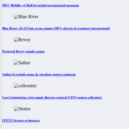
DKV Mobility și Shell își extind parteneriatul european
Blue River: 26.123 km cu un camion 100% electric în transport internațional
Proiectul Revoy prinde contur
Sailun își extinde gama de anvelope pentru camioane
Lars Ljungström a fost numit director general (CFO) pentru cellcentric
IVECO Strator se întoarce