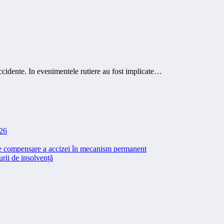
ccidente. In evenimentele rutiere au fost implicate…
026
 de compensare a accizei în mecanism permanent
rii de insolvență