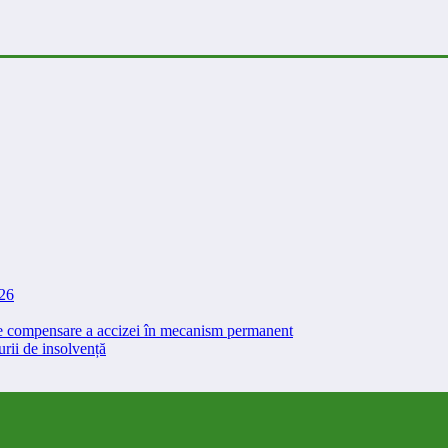
026
 de compensare a accizei în mecanism permanent
rii de insolvență