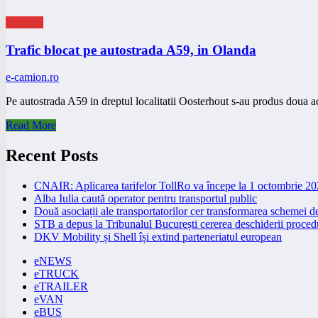
eNEWS
Trafic blocat pe autostrada A59, in Olanda
e-camion.ro
Pe autostrada A59 in dreptul localitatii Oosterhout s-au produs doua a
Read More
Recent Posts
CNAIR: Aplicarea tarifelor TollRo va începe la 1 octombrie 2
Alba Iulia caută operator pentru transportul public
Două asociații ale transportatorilor cer transformarea schemei
STB a depus la Tribunalul București cererea deschiderii procedu
DKV Mobility și Shell își extind parteneriatul european
eNEWS
eTRUCK
eTRAILER
eVAN
eBUS