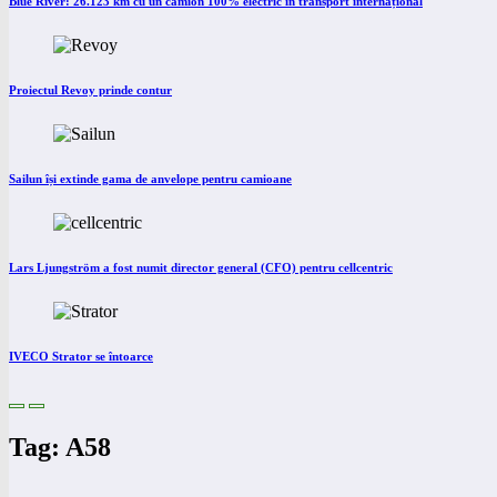
Blue River: 26.123 km cu un camion 100% electric în transport internațional
Proiectul Revoy prinde contur
Sailun își extinde gama de anvelope pentru camioane
Lars Ljungström a fost numit director general (CFO) pentru cellcentric
IVECO Strator se întoarce
Tag: A58