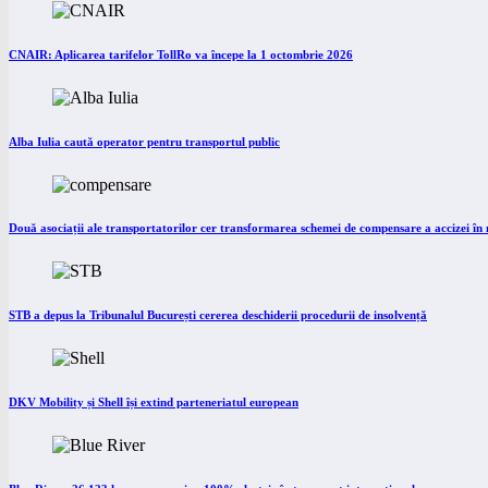
CNAIR: Aplicarea tarifelor TollRo va începe la 1 octombrie 2026
Alba Iulia caută operator pentru transportul public
Două asociații ale transportatorilor cer transformarea schemei de compensare a accizei î
STB a depus la Tribunalul București cererea deschiderii procedurii de insolvență
DKV Mobility și Shell își extind parteneriatul european