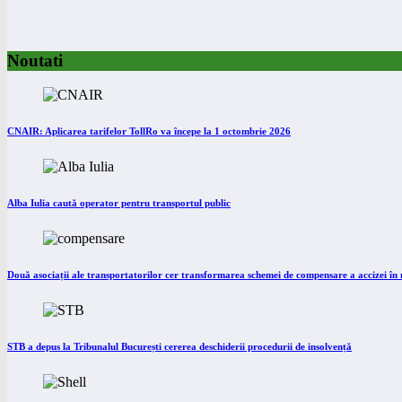
Noutati
CNAIR: Aplicarea tarifelor TollRo va începe la 1 octombrie 2026
Alba Iulia caută operator pentru transportul public
Două asociații ale transportatorilor cer transformarea schemei de compensare a accizei î
STB a depus la Tribunalul București cererea deschiderii procedurii de insolvență