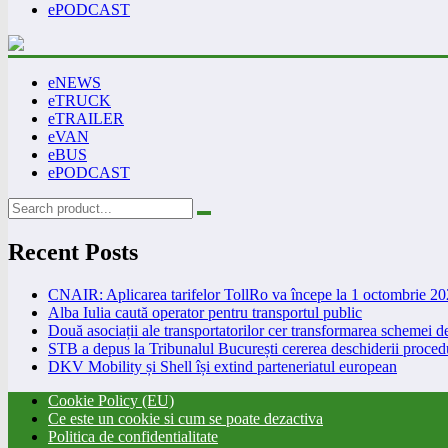
ePODCAST
eNEWS
eTRUCK
eTRAILER
eVAN
eBUS
ePODCAST
Recent Posts
CNAIR: Aplicarea tarifelor TollRo va începe la 1 octombrie 2
Alba Iulia caută operator pentru transportul public
Două asociații ale transportatorilor cer transformarea schemei
STB a depus la Tribunalul București cererea deschiderii procedu
DKV Mobility și Shell își extind parteneriatul european
Cookie Policy (EU)
Ce este un cookie si cum se poate dezactiva
Politica de confidentialitate