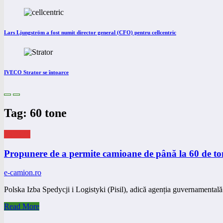
Lars Ljungström a fost numit director general (CFO) pentru cellcentric
IVECO Strator se întoarce
Tag: 60 tone
eNEWS
Propunere de a permite camioane de până la 60 de to
e-camion.ro
Polska Izba Spedycji i Logistyki (Pisil), adică agenția guvernamental
Read More