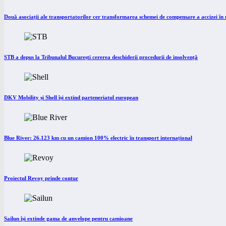
Două asociații ale transportatorilor cer transformarea schemei de compensare a accizei î
STB a depus la Tribunalul București cererea deschiderii procedurii de insolvență
DKV Mobility și Shell își extind parteneriatul european
Blue River: 26.123 km cu un camion 100% electric în transport internațional
Proiectul Revoy prinde contur
Sailun își extinde gama de anvelope pentru camioane