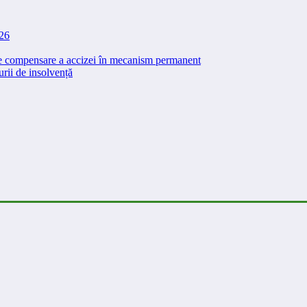
026
 de compensare a accizei în mecanism permanent
rii de insolvență