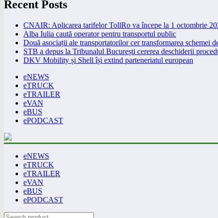
Recent Posts
CNAIR: Aplicarea tarifelor TollRo va începe la 1 octombrie 2
Alba Iulia caută operator pentru transportul public
Două asociații ale transportatorilor cer transformarea schemei
STB a depus la Tribunalul București cererea deschiderii procedu
DKV Mobility și Shell își extind parteneriatul european
eNEWS
eTRUCK
eTRAILER
eVAN
eBUS
ePODCAST
eNEWS
eTRUCK
eTRAILER
eVAN
eBUS
ePODCAST