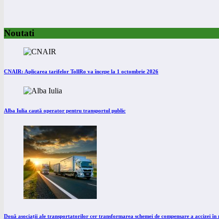
Noutati
CNAIR: Aplicarea tarifelor TollRo va începe la 1 octombrie 2026
Alba Iulia caută operator pentru transportul public
Două asociații ale transportatorilor cer transformarea schemei de compensare a accizei î