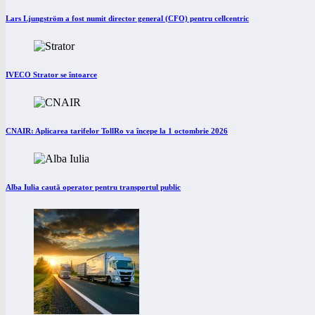
Lars Ljungström a fost numit director general (CFO) pentru cellcentric
IVECO Strator se întoarce
CNAIR: Aplicarea tarifelor TollRo va începe la 1 octombrie 2026
Alba Iulia caută operator pentru transportul public