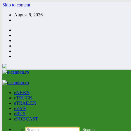
Skip to content
August 8, 2026
eNEWS
eTRUCK
eTRAILER
eVAN
eBUS
ePODCAST