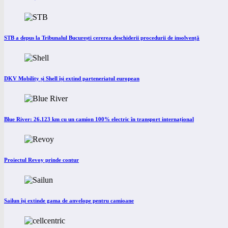
STB a depus la Tribunalul București cererea deschiderii procedurii de insolvență
DKV Mobility și Shell își extind parteneriatul european
Blue River: 26.123 km cu un camion 100% electric în transport internațional
Proiectul Revoy prinde contur
Sailun își extinde gama de anvelope pentru camioane