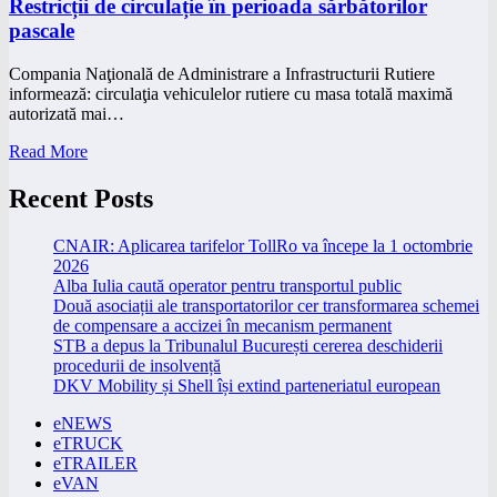
Restricții de circulație în perioada sărbătorilor
pascale
Compania Naţională de Administrare a Infrastructurii Rutiere
informează: circulaţia vehiculelor rutiere cu masa totală maximă
autorizată mai…
Read More
Recent Posts
CNAIR: Aplicarea tarifelor TollRo va începe la 1 octombrie
2026
Alba Iulia caută operator pentru transportul public
Două asociații ale transportatorilor cer transformarea schemei
de compensare a accizei în mecanism permanent
STB a depus la Tribunalul București cererea deschiderii
procedurii de insolvență
DKV Mobility și Shell își extind parteneriatul european
eNEWS
eTRUCK
eTRAILER
eVAN