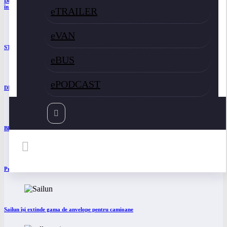
Două asociații ale transportatorilor cer transformarea schemei de compensare a accizei
în mecanism permanent
eTRAILER
eVAN
STB a depus la Tribunalul București cererea deschiderii procedurii de insolvență
eBUS
ePODCAST
DKV Mobility și Shell își extind parteneriatul european
Blue River: 26.123 km cu un camion 100% electric în transport internațional
Proiectul Revoy prinde contur
Sailun își extinde gama de anvelope pentru camioane