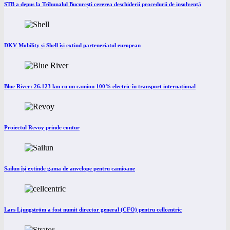
STB a depus la Tribunalul București cererea deschiderii procedurii de insolvență
DKV Mobility și Shell își extind parteneriatul european
Blue River: 26.123 km cu un camion 100% electric în transport internațional
Proiectul Revoy prinde contur
Sailun își extinde gama de anvelope pentru camioane
Lars Ljungström a fost numit director general (CFO) pentru cellcentric