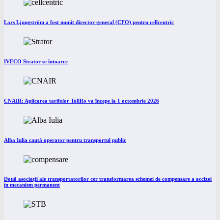
Lars Ljungström a fost numit director general (CFO) pentru cellcentric
IVECO Strator se întoarce
CNAIR: Aplicarea tarifelor TollRo va începe la 1 octombrie 2026
Alba Iulia caută operator pentru transportul public
Două asociații ale transportatorilor cer transformarea schemei de compensare a accizei
în mecanism permanent