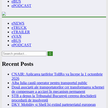
eBUS
ePODCAST
eNEWS
eTRUCK
eTRAILER
eVAN
eBUS
ePODCAST
Recent Posts
CNAIR: Aplicarea tarifelor TollRo va începe la 1 octombrie
2026
Alba Iulia caută operator pentru transportul public
Două asociații ale transportatorilor cer transformarea schemei
de compensare a accizei în mecanism permanent
STB a depus la Tribunalul București cererea deschiderii
procedurii de insolvență
DKV Mobility și Shell își extind parteneriatul european