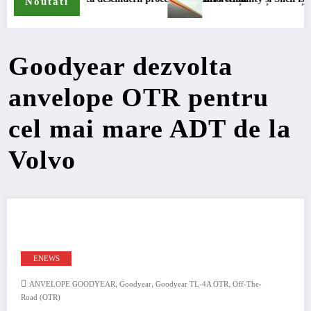
Noutati
Goodyear dezvolta
anvelope OTR pentru
cel mai mare ADT de la
Volvo
ENEWS
,
,
,
ANVELOPE GOODYEAR
Goodyear
Goodyear TL-4A OTR
Off-The-
Road (OTR)