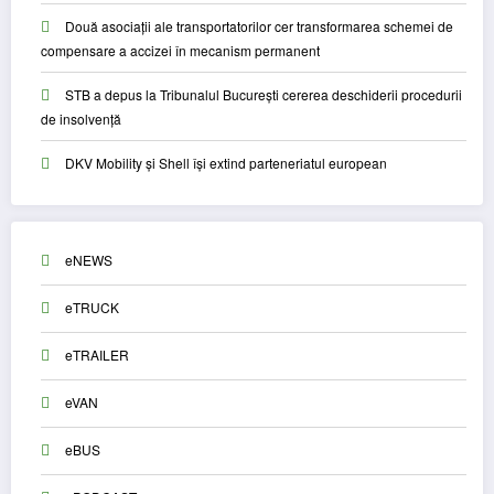
Două asociații ale transportatorilor cer transformarea schemei de
compensare a accizei în mecanism permanent
STB a depus la Tribunalul București cererea deschiderii procedurii
de insolvență
DKV Mobility și Shell își extind parteneriatul european
eNEWS
eTRUCK
eTRAILER
eVAN
eBUS