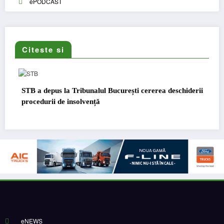
ePODCAST
Citeste si
STB a depus la Tribunalul București cererea deschiderii
D
procedurii de insolvență
eNEWS