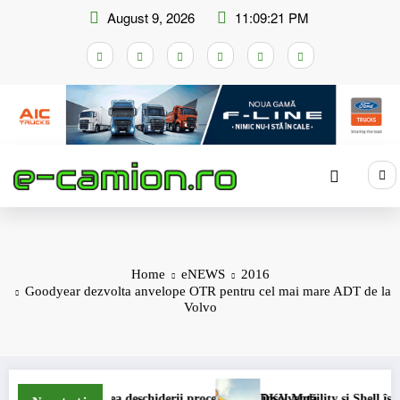
Skip
August 9, 2026
11:09:22 PM
to
content
Home
eNEWS
2016
Goodyear dezvolta anvelope OTR pentru cel mai mare ADT de la
Volvo
t
ea deschiderii procedurii de insolvență
DKV Mobility și Shell își extind parteneriat