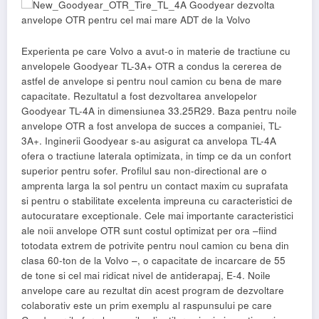
Experienta pe care Volvo a avut-o in materie de tractiune cu
anvelopele Goodyear TL-3A+ OTR a condus la cererea de
astfel de anvelope si pentru noul camion cu bena de mare
capacitate. Rezultatul a fost dezvoltarea anvelopelor
Goodyear TL-4A in dimensiunea 33.25R29. Baza pentru noile
anvelope OTR a fost anvelopa de succes a companiei, TL-
3A+. Inginerii Goodyear s-au asigurat ca anvelopa TL-4A
ofera o tractiune laterala optimizata, in timp ce da un confort
superior pentru sofer. Profilul sau non-directional are o
amprenta larga la sol pentru un contact maxim cu suprafata
si pentru o stabilitate excelenta impreuna cu caracteristici de
autocuratare exceptionale. Cele mai importante caracteristici
ale noii anvelope OTR sunt costul optimizat per ora –fiind
totodata extrem de potrivite pentru noul camion cu bena din
clasa 60-ton de la Volvo –, o capacitate de incarcare de 55
de tone si cel mai ridicat nivel de antiderapaj, E-4. Noile
anvelope care au rezultat din acest program de dezvoltare
colaborativ este un prim exemplu al raspunsului pe care