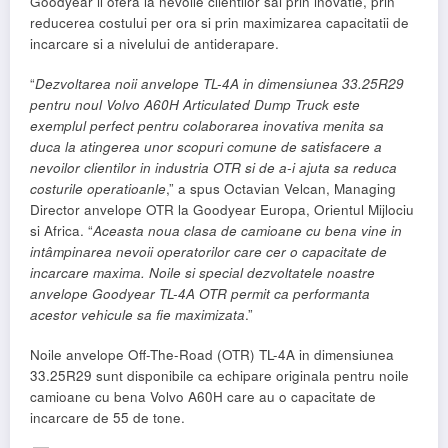
Goodyear il ofera la nevoile clientilor sai prin inovatie, prin
reducerea costului per ora si prin maximizarea capacitatii de
incarcare si a nivelului de antiderapare.
“
Dezvoltarea noii anvelope TL-4A in dimensiunea 33.25R29
pentru noul Volvo A60H Articulated Dump Truck este
exemplul perfect pentru colaborarea inovativa menita sa
duca la atingerea unor scopuri comune de satisfacere a
nevoilor clientilor in industria OTR si de a-i ajuta sa reduca
costurile operatioanle
,” a spus Octavian Velcan, Managing
Director anvelope OTR la Goodyear Europa, Orientul Mijlociu
si Africa. “
Aceasta noua clasa de camioane cu bena vine in
intâmpinarea nevoii operatorilor care cer o capacitate de
incarcare maxima. Noile si special dezvoltatele noastre
anvelope Goodyear TL-4A OTR permit ca performanta
acestor vehicule sa fie maximizata
.”
Noile anvelope Off-The-Road (OTR) TL-4A in dimensiunea
33.25R29 sunt disponibile ca echipare originala pentru noile
camioane cu bena Volvo A60H care au o capacitate de
incarcare de 55 de tone.