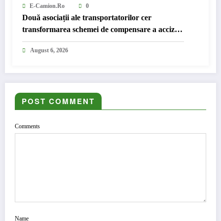
E-Camion.ro
0
Două asociații ale transportatorilor cer
transformarea schemei de compensare a accizei
în mecanism permanent
August 6, 2026
POST COMMENT
Comments
Name