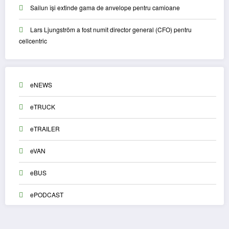
Sailun își extinde gama de anvelope pentru camioane
Lars Ljungström a fost numit director general (CFO) pentru
cellcentric
eNEWS
eTRUCK
eTRAILER
eVAN
eBUS
ePODCAST