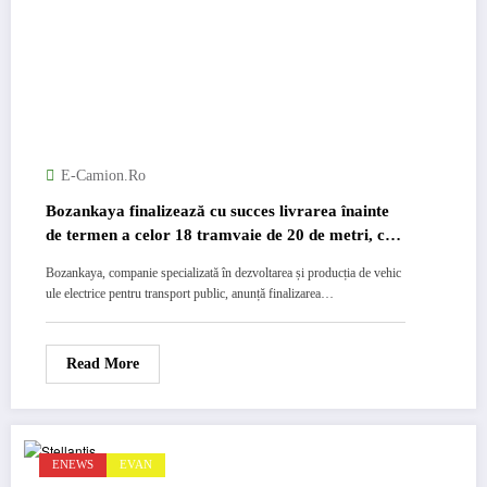
E-Camion.ro
Bozankaya finalizează cu succes livrarea înainte
de termen a celor 18 tramvaie de 20 de metri, cu
3 module, pentru Municipiul Iași
Bozankaya, companie specializată în dezvoltarea și producția de vehic
ule electrice pentru transport public, anunță finalizarea…
Read More
ENEWS
EVAN