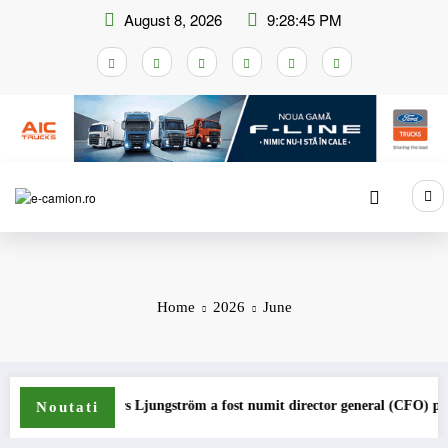
Skip
August 8, 2026
9:28:46 PM
to
content
Home
2026
June
rs Ljungström a fost numit director general (CFO) pentru cellcentric
IVECO 
Noutati