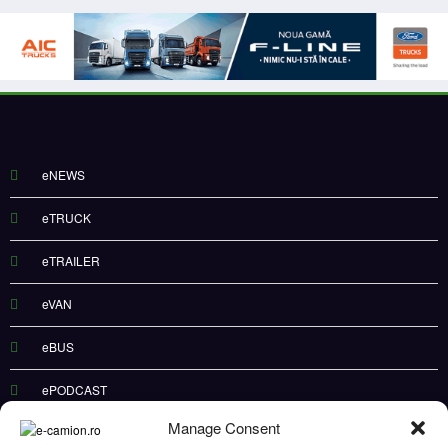
eNEWS
eTRUCK
eTRAILER
eVAN
eBUS
ePODCAST
Manage Consent