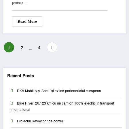
pentru a…
Read More
Posts
1
2
4
…
pagination
Recent Posts
DKV Mobility și Shell își extind parteneriatul european
Blue River: 26.123 km cu un camion 100% electric în transport
internațional
Proiectul Revoy prinde contur